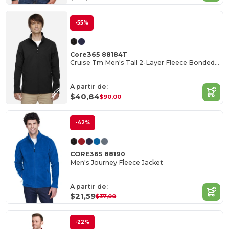
-55%
Core365 88184T
Cruise Tm Men's Tall 2-Layer Fleece Bonded Soft Shell Jacket
A partir de:
$40,84
$90,00
-42%
CORE365 88190
Men's Journey Fleece Jacket
A partir de:
$21,59
$37,00
-22%