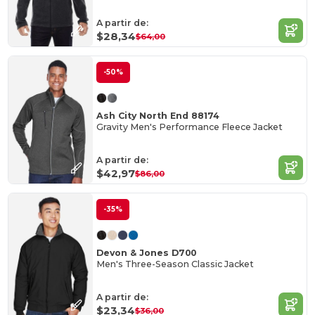
A partir de:
$28,34
$64,00
-50%
Ash City North End 88174
Gravity Men's Performance Fleece Jacket
A partir de:
$42,97
$86,00
-35%
Devon & Jones D700
Men's Three-Season Classic Jacket
A partir de:
$23,34
$36,00