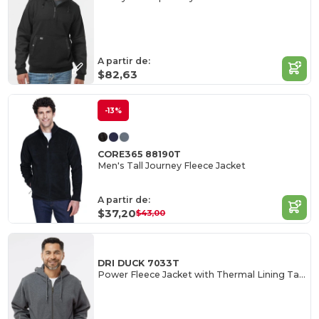
A partir de:
$82,63
-13%
CORE365 88190T
Men's Tall Journey Fleece Jacket
A partir de:
$37,20
$43,00
DRI DUCK 7033T
Power Fleece Jacket with Thermal Lining Tall Sizes