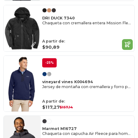
DRI DUCK 7340
Chaqueta con cremallera entera Mission Fleece Pro
A partir de:
$90,89
-25%
vineyard vines K004694
Jersey de montaña con cremallera y forro polar
A partir de:
$117,27
$157,14
Marmot M16727
Chaqueta con capucha Air Fleece para hombre