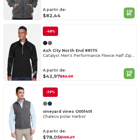
A partir de:
$82,44
-48%
Ash City North End 88175
Catalyst Men's Performance Fleece Half-Zip Top
A partir de:
$42,97
$82,00
-29%
vineyard vines O001401
Chaleco polar Harbor
A partir de:
$78,05
$109,27