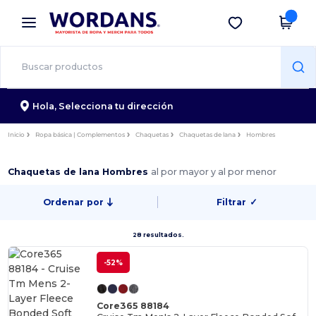
×
App de Wordans
Descargar app
¡Mejores precios en app!
Hola,
Selecciona tu dirección
Inicio
Ropa básica | Complementos
Chaquetas
Chaquetas de lana
Hombres
Chaquetas de lana Hombres
al por mayor y al por menor
Ordenar por
Filtrar
✓
28 resultados.
-52%
Core365 88184