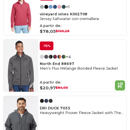
+1
vineyard vines K002708
Jersey Saltwater con cremallera
A partir de:
$78,05
$100,28
-75%
+4
North End 88697
Men's Flux Mélange Bonded Fleece Jacket
A partir de:
$20,97
$84,00
DRI DUCK 7033
Heavyweight Power Fleece Jacket with Thermal Lining