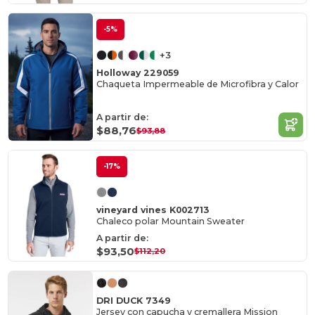
-5%
+3
Holloway 229059
Chaqueta Impermeable de Microfibra y Calor
A partir de:
$88,76
$93,88
-17%
vineyard vines K002713
Chaleco polar Mountain Sweater
A partir de:
$93,50
$112,20
DRI DUCK 7349
Jersey con capucha y cremallera Mission