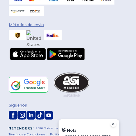
Métodos de envío
Síguenos
2026. Todos los derechos reservados
👋
Hola
Términos y Condiciones
|
Política de personalización
|
Política de