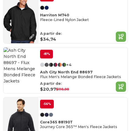
Harriton M740
Fleece-Lined Nylon Jacket
A partir de:
$34,74
-81%
+4
Ash City North End 88697
Flux Men's Melange Bonded Fleece Jackets
A partir de:
$20,97
$110,00
-56%
Core365 88190T
Journey Core 365™ Men's Fleece Jackets