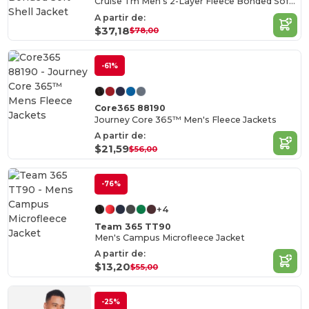
Cruise Tm Men's 2-Layer Fleece Bonded Soft Shell Jacket
A partir de:
$37,18
$78,00
-61%
Core365 88190
Journey Core 365™ Men's Fleece Jackets
A partir de:
$21,59
$56,00
-76%
+4
Team 365 TT90
Men's Campus Microfleece Jacket
A partir de:
$13,20
$55,00
-25%