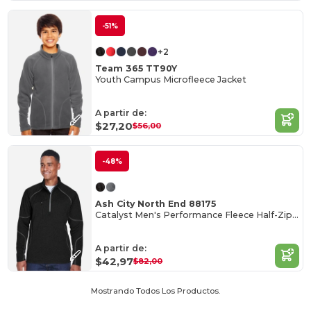
-51%
+2
Team 365 TT90Y
Youth Campus Microfleece Jacket
A partir de:
$27,20
$56,00
-48%
Ash City North End 88175
Catalyst Men's Performance Fleece Half-Zip Top
A partir de:
$42,97
$82,00
Mostrando Todos Los Productos.