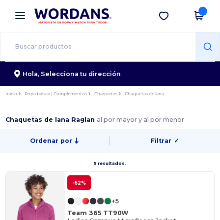
×
App de Wordans
Descargar app
¡Mejores precios en app!
Hola,
Selecciona tu dirección
Inicio
Ropa básica | Complementos
Chaquetas
Chaquetas de lana
Chaquetas de lana Raglan
al por mayor y al por menor
Ordenar por
Filtrar
✓
5 resultados.
-62%
+5
Team 365 TT90W