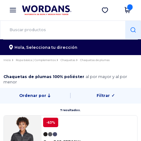
×
App de Wordans
Descargar app
¡Mejores precios en app!
Hola,
Selecciona tu dirección
Inicio
Ropa básica | Complementos
Chaquetas
Chaquetas de plumas
Chaquetas de plumas 100% poliéster
al por mayor y al por
menor
Ordenar por
Filtrar
✓
7 resultados.
-63%