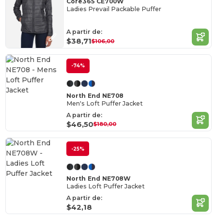
Core365 CE700W
Ladies Prevail Packable Puffer
A partir de:
$38,71
$106,00
-74%
North End NE708
Men's Loft Puffer Jacket
A partir de:
$46,50
$180,00
-25%
North End NE708W
Ladies Loft Puffer Jacket
A partir de:
$42,18