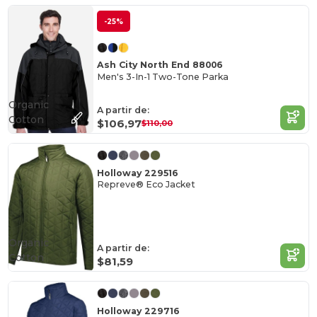
-25%
Ash City North End 88006
Men's 3-In-1 Two-Tone Parka
Organic
A partir de:
Cotton
$106,97
$110,00
Holloway 229516
Repreve® Eco Jacket
Organic
A partir de:
Cotton
$81,59
Holloway 229716