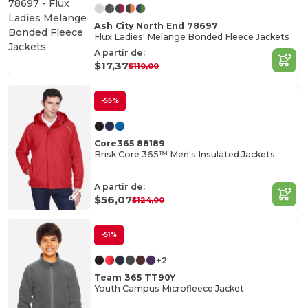
Ash City North End 78697
Flux Ladies' Melange Bonded Fleece Jackets
A partir de:
$17,37
$110,00
-55%
Core365 88189
Brisk Core 365™ Men's Insulated Jackets
A partir de:
$56,07
$124,00
-51%
+2
Team 365 TT90Y
Youth Campus Microfleece Jacket