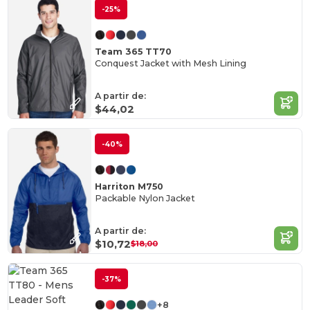
-25%
Team 365 TT70
Conquest Jacket with Mesh Lining
A partir de:
$44,02
-40%
Harriton M750
Packable Nylon Jacket
A partir de:
$10,72
$18,00
-37%
+8