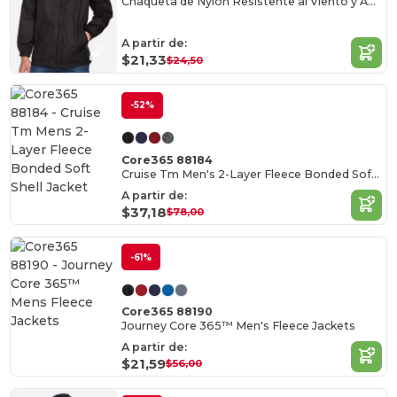
Chaqueta de Nylon Resistente al Viento y Agua
A partir de:
$21,33
$24,50
-52%
Core365 88184
Cruise Tm Men's 2-Layer Fleece Bonded Soft Shell Jacket
A partir de:
$37,18
$78,00
-61%
Core365 88190
Journey Core 365™ Men's Fleece Jackets
A partir de:
$21,59
$56,00