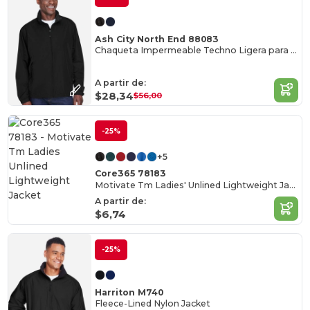
Ash City North End 88083
Chaqueta Impermeable Techno Ligera para Hombre
A partir de:
$28,34
$56,00
-25%
+5
Core365 78183
Motivate Tm Ladies' Unlined Lightweight Jacket
A partir de:
$6,74
-25%
Harriton M740
Fleece-Lined Nylon Jacket