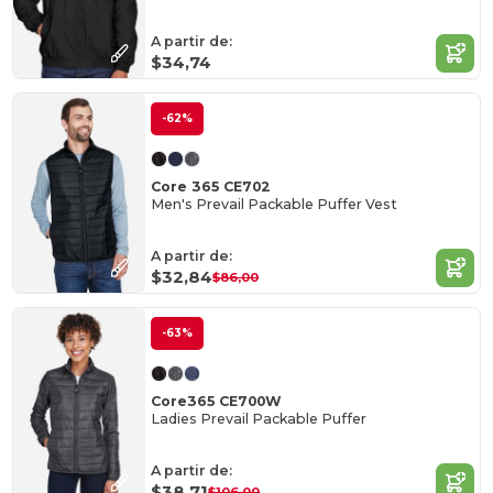
A partir de:
$34,74
-62%
Core 365 CE702
Men's Prevail Packable Puffer Vest
A partir de:
$32,84
$86,00
-63%
Core365 CE700W
Ladies Prevail Packable Puffer
A partir de:
$38,71
$106,00