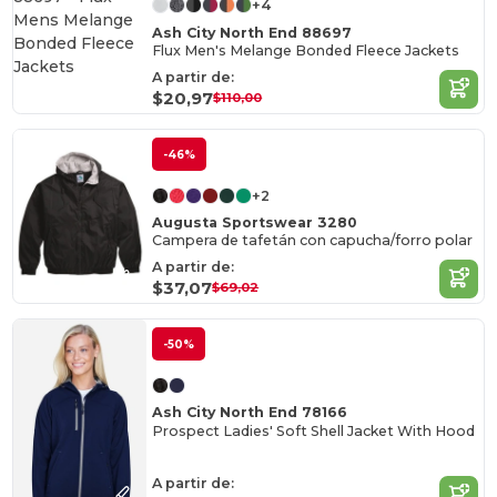
+4
Ash City North End 88697
Flux Men's Melange Bonded Fleece Jackets
A partir de:
$20,97
$110,00
-46%
+2
Augusta Sportswear 3280
Campera de tafetán con capucha/forro polar
A partir de:
$37,07
$69,02
-50%
Ash City North End 78166
Prospect Ladies' Soft Shell Jacket With Hood
A partir de: