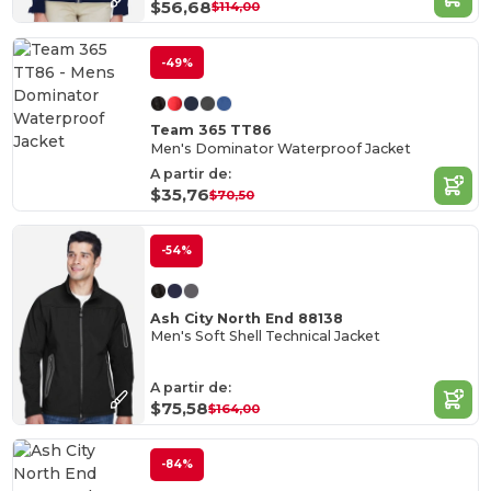
$56,68
$114,00
-49%
Team 365 TT86
Men's Dominator Waterproof Jacket
A partir de:
$35,76
$70,50
-54%
Ash City North End 88138
Men's Soft Shell Technical Jacket
A partir de:
$75,58
$164,00
-84%