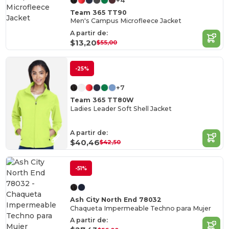
+4
Team 365 TT90
Men's Campus Microfleece Jacket
A partir de:
$13,20
$55,00
-25%
+7
Team 365 TT80W
Ladies Leader Soft Shell Jacket
A partir de:
$40,46
$42,50
-51%
Ash City North End 78032
Chaqueta Impermeable Techno para Mujer
A partir de: