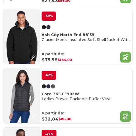
$27,43
$56,00
-59%
Ash City North End 88159
Glacier Men's Insulated Soft Shell Jacket With Detachable Hood
A partir de:
$75,58
$184,00
-62%
Core 365 CE702W
Ladies Prevail Packable Puffer Vest
A partir de:
$32,84
$86,00
-49%