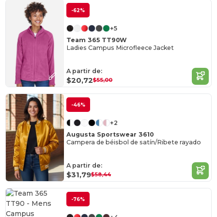
-62%
+5
Team 365 TT90W
Ladies Campus Microfleece Jacket
A partir de:
$20,72
$55,00
-46%
+2
Augusta Sportswear 3610
Campera de béisbol de satín/Ribete rayado
A partir de:
$31,79
$58,44
-76%