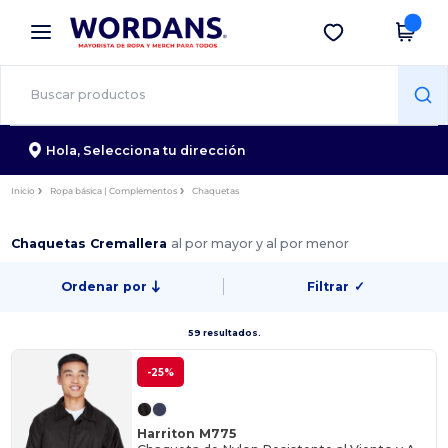
×
App de Wordans
Descargar app
¡Mejores precios en app!
Hola,
Selecciona tu dirección
Inicio
Ropa básica | Complementos
Chaquetas
Chaquetas Cremallera
al por mayor y al por menor
Ordenar por
Filtrar
✓
59 resultados.
-25%
Harriton M775