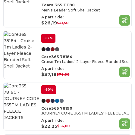
Team 365 TT80
Men's Leader Soft Shell Jacket
A partir de:
$26,19
$41,50
-52%
Core365 78184
Cruise Tm Ladies' 2-Layer Fleece Bonded Soft Shell Jacket
A partir de:
$37,18
$78,00
-60%
Core365 78190
JOURNEY CORE 365TM LADIES' FLEECE JACKETS
A partir de:
$22,25
$56,00