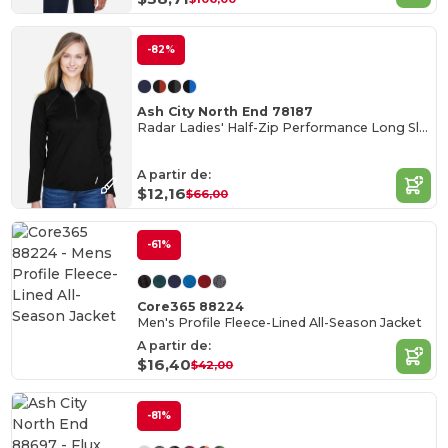
-82%
Ash City North End 78187
Radar Ladies' Half-Zip Performance Long Sleeve Top
A partir de:
$12,16
$66,00
-61%
Core365 88224
Men's Profile Fleece-Lined All-Season Jacket
A partir de:
$16,40
$42,00
-81%