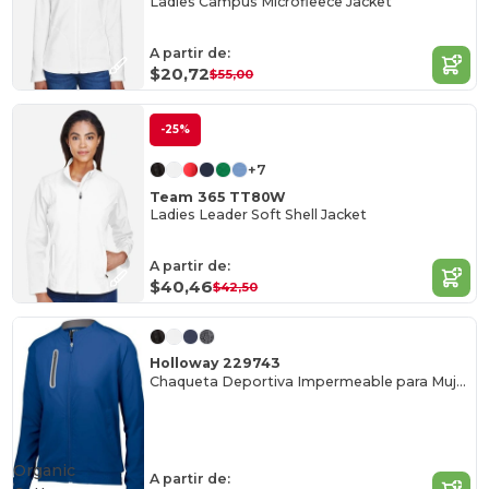
Ladies Campus Microfleece Jacket
A partir de:
$20,72
$55,00
-25%
+7
Team 365 TT80W
Ladies Leader Soft Shell Jacket
A partir de:
$40,46
$42,50
Holloway 229743
Chaqueta Deportiva Impermeable para Mujeres
Organic
A partir de: