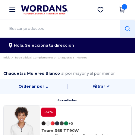
×
App de Wordans
Descargar app
¡Mejores precios en app!
Hola,
Selecciona tu dirección
Inicio
Ropa básica | Complementos
Chaquetas
Mujeres
Chaquetas Mujeres Blanco
al por mayor y al por menor
Ordenar por
Filtrar
✓
6 resultados.
-62%
+5
Team 365 TT90W