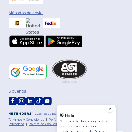
Métodos de envío
Síguenos
2026. Todos los derechos reservados
👋
Hola
Términos y Condiciones
|
Política de personalización
|
Política de
Si tienes dudas o preguntas,
Privacidad
|
Política de Cookies
|
Mapa del sitio
puedes escribirnos en
cualquier momento. Nuestro