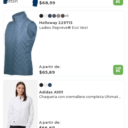
Cotton
$68,99
+1
Holloway 229713
Ladies Repreve® Eco Vest
A partir de:
$65,89
Adidas A1011
Chaqueta con cremallera completa Ultimate365 COLD. RDY para mujer
A partir de:
$56,87