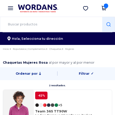
×
App de Wordans
Descargar app
¡Mejores precios en app!
Hola,
Selecciona tu dirección
Inicio
Ropa básica | Complementos
Chaquetas
Mujeres
Chaquetas Mujeres Rosa
al por mayor y al por menor
Ordenar por
Filtrar
✓
2 resultados.
-62%
+5
Team 365 TT90W