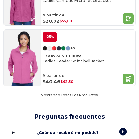
Ladies Campus Microfleece Jacket
A partir de:
$20,72
$55,00
-25%
+7
Team 365 TT80W
Ladies Leader Soft Shell Jacket
A partir de:
$40,46
$42,50
Mostrando Todos Los Productos.
Preguntas frecuentes
¿Cuándo recibiré mi pedido?