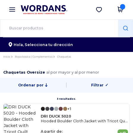
×
App de Wordans
Descargar app
¡Mejores precios en app!
Hola,
Selecciona tu dirección
Inicio
Ropa básica | Complementos
Chaquetas
Chaquetas Oversize
al por mayor y al por menor
Ordenar por
Filtrar
✓
3 resultados.
+1
DRI DUCK 5020
Hooded Boulder Cloth Jacket with Tricot Quilt Lining
A partir de: