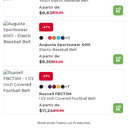
Youth Elastic Baseball Belt
A partir de:
$6,63
$12,26
-47%
+11
Augusta Sportswear 6001
Elastic Baseball Belt
A partir de:
$6,50
$12,26
-29%
+7
Russell FBC73M
1 1/2 Inch Covered Football Belt
A partir de:
$11,24
$15,90
Mostrando Todos Los Productos.