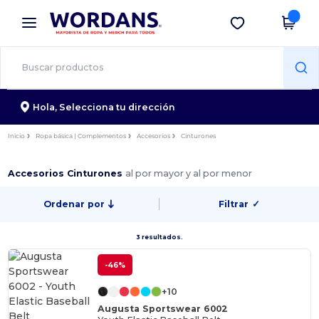
×
App de Wordans
Descargar app
¡Mejores precios en app!
Hola,
Selecciona tu dirección
Inicio
Ropa básica | Complementos
Accesorios
Cinturones
Accesorios Cinturones
al por mayor y al por menor
Ordenar por
Filtrar
✓
3 resultados.
-46%
+10
Augusta Sportswear 6002