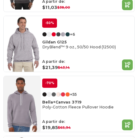
A partir de:
$11,03
$38,00
-50%
+6
Gildan G125
DryBlend™ 9 oz., 50/50 Hood (12500)
A partir de:
$21,39
$43,14
-70%
+55
Bella+Canvas 3719
Poly-Cotton Fleece Pullover Hoodie
A partir de:
$19,85
$65,94