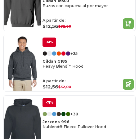
Gildan 18500
Buzos con capucha al por mayor
A partir de:
$12,56
$32,00
-61%
+35
Gildan G185
Heavy Blend™ Hood
A partir de:
$12,56
$32,00
-71%
+38
Jerzees 996
Nublend® Fleece Pullover Hood