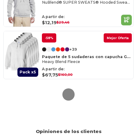
NuBlend® SUPER SWEATS® Hooded Sweatshirt
A partir de:
$12,19
$29,46
-58%
Mejor Oferta
+39
Paquete de 5 sudaderas con capucha Gildan 18500
Heavy Blend Fleece
A partir de:
Pack x5
$67,75
$160,00
Opiniones de los clientes