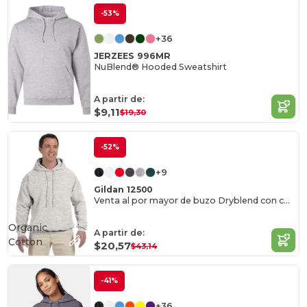
-53%
+36
JERZEES 996MR
NuBlend® Hooded Sweatshirt
A partir de:
$9,11
$19,30
-52%
+9
Gildan 12500
Venta al por mayor de buzo Dryblend con capucha
Organic
A partir de:
Cotton
$20,57
$43,14
-41%
+36