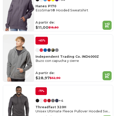
Hanes P170
EcoSmart® Hooded Sweatshirt
A partir de:
$11,00
$18,80
-45%
Independent Trading Co. IND4000Z
Buzo con capucha y cierre
A partir de:
$28,97
$52,90
-71%
+4
Threadfast 320H
Unisex Ultimate Fleece Pullover Hooded Sweatshirt