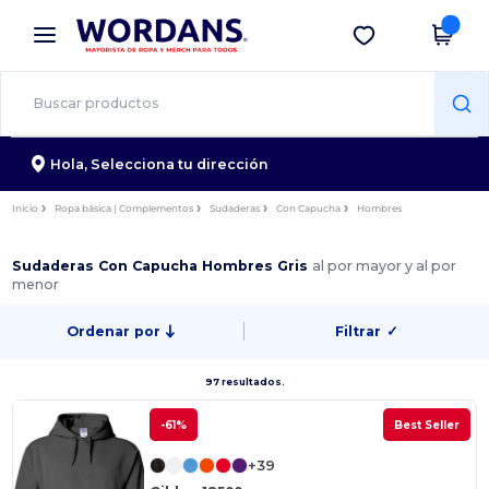
×
App de Wordans
Descargar app
¡Mejores precios en app!
Hola,
Selecciona tu dirección
Inicio
Ropa básica | Complementos
Sudaderas
Con Capucha
Hombres
Sudaderas Con Capucha Hombres Gris
al por mayor y al por
menor
Ordenar por
Filtrar
✓
97 resultados.
-61%
Best Seller
+39