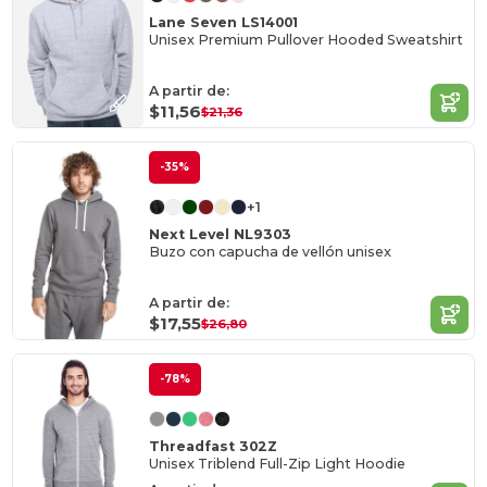
Lane Seven LS14001
Unisex Premium Pullover Hooded Sweatshirt
A partir de:
$11,56
$21,36
-35%
+1
Next Level NL9303
Buzo con capucha de vellón unisex
A partir de:
$17,55
$26,80
-78%
Threadfast 302Z
Unisex Triblend Full-Zip Light Hoodie