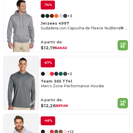
-74%
+3
Jerzees 4997
Sudadera con Capucha de Fleece NuBlend® 50/50
A partir de:
$12,19
$46,52
-67%
+2
Team 365 TT41
Men's Zone Performance Hoodie
A partir de:
$12,26
$37,00
-46%
+12