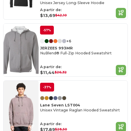
Unisex Jersey Long-Sleeve Hoodie
A partir de:
$13,69
$42,10
-57%
+6
JERZEES 993MR
NuBlend® Full-Zip Hooded Sweatshirt
A partir de:
$11,44
$26,32
-37%
Lane Seven LST004
Unisex Vintage Raglan Hooded Sweatshirt
A partir de:
$17,89
$28,50