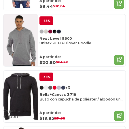
A partir de:
$8,44
$38,84
-68%
Next Level 9300
Unisex PCH Pullover Hoodie
A partir de:
$20,80
$64,22
-38%
+3
Bella+Canvas 3719
Buzo con capucha de poliéster / algodón unisex
Organic
A partir de:
Cotton
$19,85
$31,98