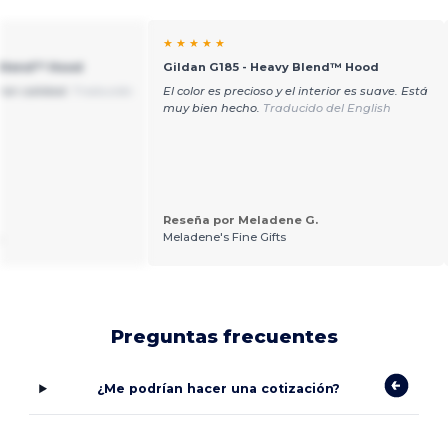
★ ★ ★ ★ ★
 Blend™ Hood
Gildan G185 - Heavy Blend™ Hood
ran calidad.
Traducido
El color es precioso y el interior es suave. Está
muy bien hecho.
Traducido del English
Reseña por Meladene G.
.
Meladene's Fine Gifts
Preguntas frecuentes
¿Me podrían hacer una cotización?