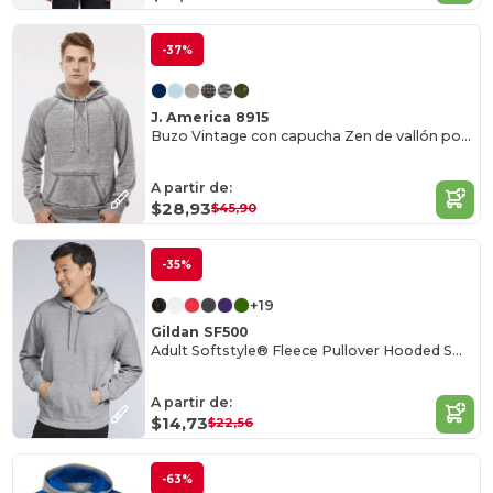
-37%
J. America 8915
Buzo Vintage con capucha Zen de vallón polar
A partir de:
$28,93
$45,90
-35%
+19
Gildan SF500
Adult Softstyle® Fleece Pullover Hooded Sweatshirt
A partir de:
$14,73
$22,56
-63%