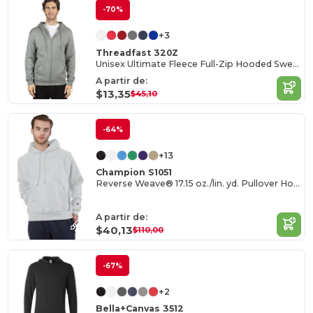
-70%
+3
Threadfast 320Z
Unisex Ultimate Fleece Full-Zip Hooded Sweatshirt
A partir de:
$13,35
$45,10
-64%
+13
Champion S1051
Reverse Weave® 17.15 oz./lin. yd. Pullover Hood
A partir de:
$40,13
$110,00
-67%
+2
Bella+Canvas 3512