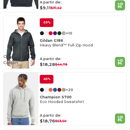
A partir de:
$9,11
$31,42
-59%
+10
Gildan G186
Heavy Blend™ Full-Zip Hood
Organic
A partir de:
Cotton
$18,28
$44,78
-65%
+20
Champion S700
Eco Hooded Sweatshirt
A partir de:
$18,76
$53,50