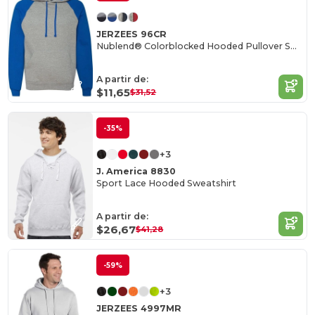
JERZEES 96CR
Nublend® Colorblocked Hooded Pullover Sweatshirt
A partir de:
$11,65
$31,52
-35%
+3
J. America 8830
Sport Lace Hooded Sweatshirt
A partir de:
$26,67
$41,28
-59%
+3
JERZEES 4997MR