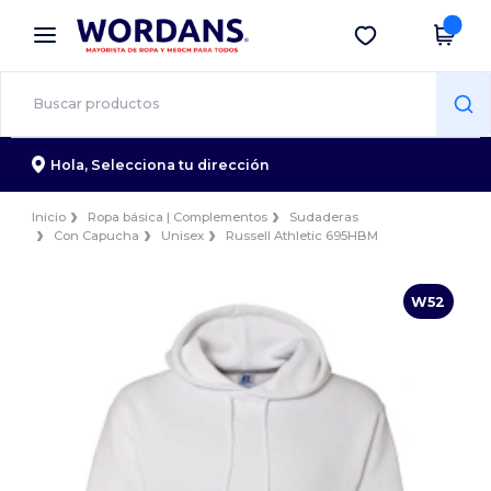
×
App de Wordans
Descargar app
¡Mejores precios en app!
Hola,
Selecciona tu dirección
Inicio
Ropa básica | Complementos
Sudaderas
Con Capucha
Unisex
Russell Athletic 695HBM
W52