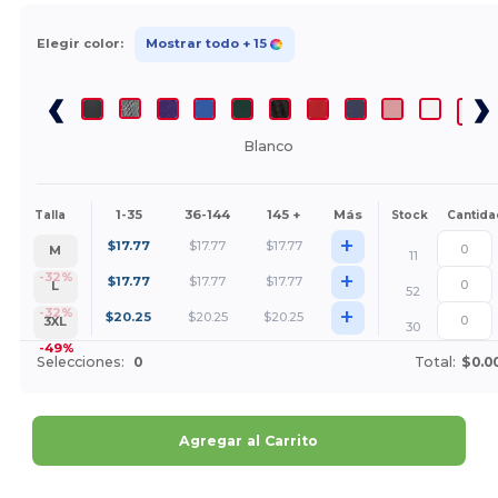
Elegir color:
Mostrar todo
+ 15
Blanco
1-35
36-144
145 +
Más
Talla
Stock
Cantida
+
$
17.77
$
17.77
$
17.77
M
11
+
-32%
$
17.77
$
17.77
$
17.77
L
52
+
-32%
$
20.25
$
20.25
$
20.25
3XL
30
-49%
Selecciones:
0
Total:
$0.0
Agregar al Carrito
¡Personalízalo!