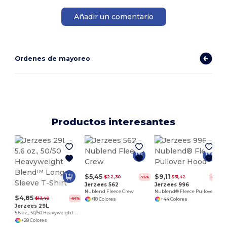
Añadir un comentario
Ordenes de mayoreo
Productos interesantes
H
$5,45
$9,11
$22,30
$31,42
-76%
-71%
Jerzees 562
Jerzees 996
Nublend Fleece Crew
Nublend® Fleece Pullover Hood
$4,85
$13,40
-64%
+18 Colores
+44 Colores
Jerzees 29L
5.6 oz., 50/50 Heavyweight Blend™ Long-Sleeve T-Shirt
+28 Colores