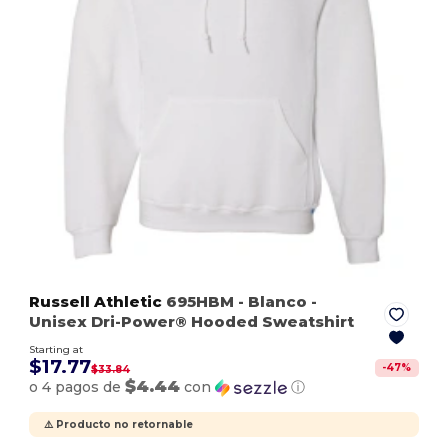
Russell Athletic
695HBM
- Blanco
-
Unisex Dri-Power® Hooded Sweatshirt
Starting at
$17.77
-
47
%
$33.84
$4.44
o 4 pagos de
con
ⓘ
⚠️ Producto no retornable