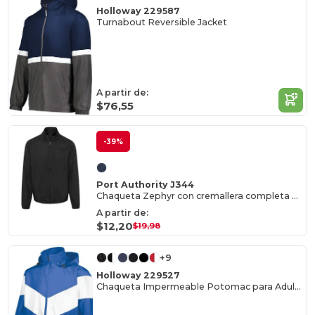
Holloway 229587
Turnabout Reversible Jacket
A partir de:
$76,55
-39%
Port Authority J344
Chaqueta Zephyr con cremallera completa para hombre
A partir de:
$12,20
$19,98
+9
Holloway 229527
Chaqueta Impermeable Potomac para Adultos