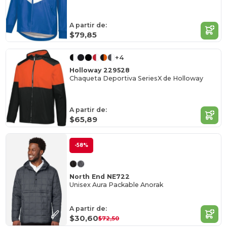
A partir de:
$79,85
+4
Holloway 229528
Chaqueta Deportiva SeriesX de Holloway
A partir de:
$65,89
-58%
North End NE722
Unisex Aura Packable Anorak
A partir de:
$30,60
$72,50