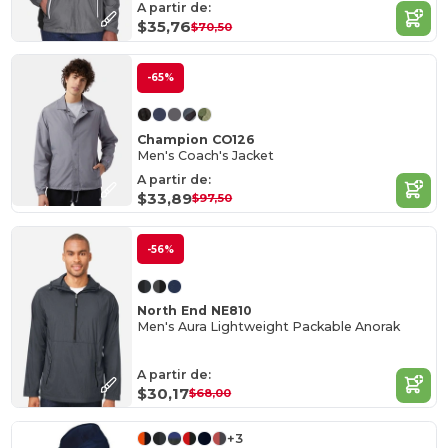
A partir de:
$35,76
$70,50
-65%
Champion CO126
Men's Coach's Jacket
A partir de:
$33,89
$97,50
-56%
North End NE810
Men's Aura Lightweight Packable Anorak
A partir de:
$30,17
$68,00
+3