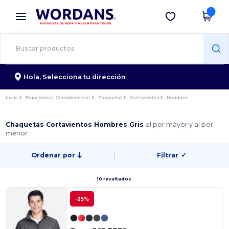
×
App de Wordans
Descargar app
¡Mejores precios en app!
Hola,
Selecciona tu dirección
Inicio
Ropa básica | Complementos
Chaquetas
Cortavientos
Hombres
Chaquetas Cortavientos Hombres Gris
al por mayor y al por
menor
Ordenar por
Filtrar
✓
10 resultados.
-25%