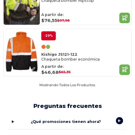
Chaqueta bomber Ripstop
A partir de:
$76,55
$97,98
-29%
Kishigo JS121-122
Chaqueta bomber económica
A partir de:
$46,68
$65,35
Mostrando Todos Los Productos.
Preguntas frecuentes
¿Qué promociones tienen ahora?