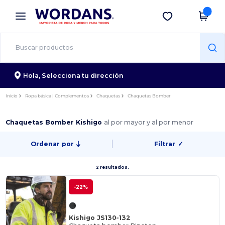
×
App de Wordans
Descargar app
¡Mejores precios en app!
Hola,
Selecciona tu dirección
Inicio
Ropa básica | Complementos
Chaquetas
Chaquetas Bomber
Chaquetas Bomber Kishigo
al por mayor y al por menor
Ordenar por
Filtrar
✓
2 resultados.
-22%
Kishigo JS130-132