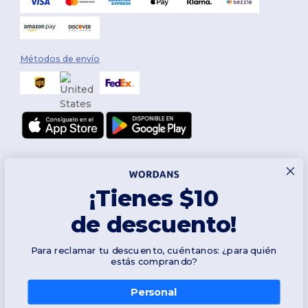
Métodos de envío
¡Tienes $10
de descuento!
Síguenos
Para reclamar tu descuento, cuéntanos: ¿para quién
estás comprando?
Personal
2026. Todos los derechos reservados
Términos y Condiciones
|
Política de personalización
|
Política de