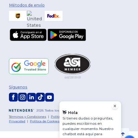
Métodos de envío
Síguenos
2026. Todos los derechos reservados
👋
Hola
Términos y Condiciones
|
Política de personalización
|
Política de
Si tienes dudas o preguntas,
Privacidad
|
Política de Cookies
|
Mapa del sitio
puedes escribirnos en
cualquier momento. Nuestro
chatbot está aquí para