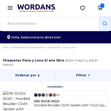
×
App de Wordans
Descargar app
¡Mejores precios en app!
Hola,
Selecciona tu dirección
Inicio
Ropa básica | Complementos
Chaquetas
Pana y Lona
Chaquetas Pana y Lona Al aire libre
al por mayor y al por
menor
Ordenar por
Filtrar
✓
4 resultados.
+1
DRI DUCK 5020
Hooded Boulder Cloth Jacket with Tricot Quilt Lining