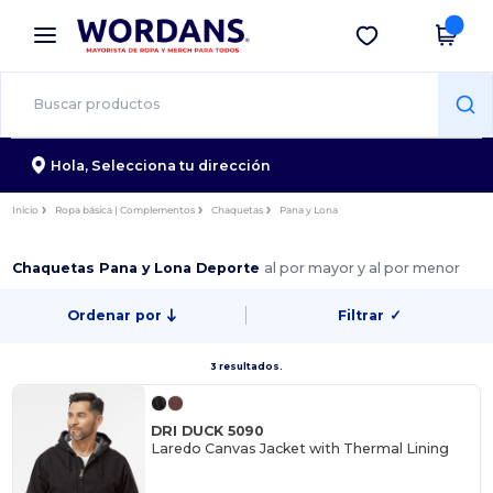
×
App de Wordans
Descargar app
¡Mejores precios en app!
Hola,
Selecciona tu dirección
Inicio
Ropa básica | Complementos
Chaquetas
Pana y Lona
Chaquetas Pana y Lona Deporte
al por mayor y al por menor
Ordenar por
Filtrar
✓
3 resultados.
DRI DUCK 5090
Laredo Canvas Jacket with Thermal Lining