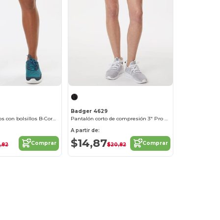
Badger 4629
Pantalones cortos con bolsillos B-Core 5
Pantalón corto de compresión 3" Pro para mujer
A partir de:
$14,87
Comprar
Comprar
,82
$20,82