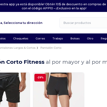
uestra app ya está disponible! Obtén 10$ de descuento en compras de
con el código APP10 – ¡Exclusivo en la app!
la,
Selecciona tu dirección
olos
Chaquetas
Gorras
Trabajo
Bolsas
Otro
Rega
antalones Largos & Cortos
Pantalón Corto
ón Corto Fitness
al por mayor y al por 
.
-29%