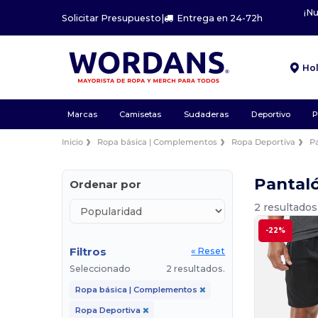
¡N
Solicitar Presupuesto
|
Entrega en 24-72h
Ho
Marcas
Camisetas
Sudaderas
Deportivo
P
Inicio
Ropa básica | Complementos
Ropa Deportiva
P
Pantal
Ordenar por
2 resultados
-22%
Filtros
« Reset
Seleccionado
2 resultados.
Ropa básica | Complementos
Ropa Deportiva