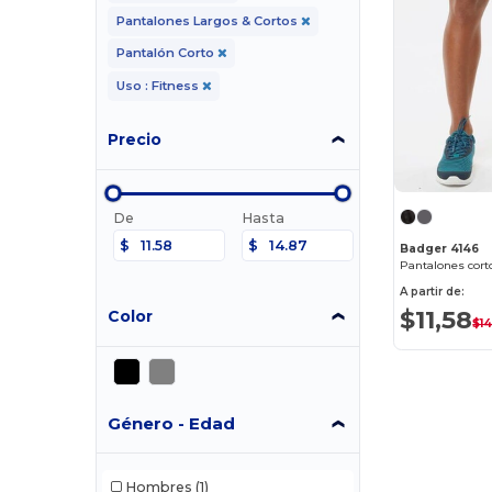
Pantalones Largos & Cortos
Pantalón Corto
Uso : Fitness
Precio
De
Hasta
$
$
Badger 4146
A partir de:
$11,58
Color
$14
Género - Edad
Hombres
(1)