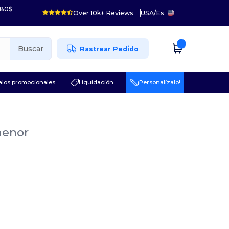
 80$
Over 10k+ Reviews
USA
/
Es
Buscar
Rastrear Pedido
los promocionales
Liquidación
¡Personalízalo!
menor