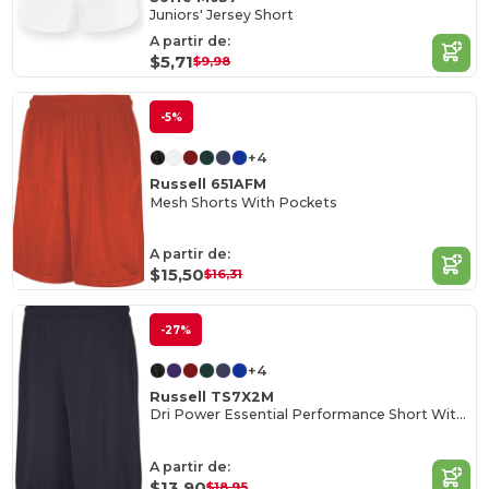
Juniors' Jersey Short
A partir de:
$5,71
$9,98
-5%
+4
Russell 651AFM
Mesh Shorts With Pockets
A partir de:
$15,50
$16,31
-27%
+4
Russell TS7X2M
Dri Power Essential Performance Short With Pockets
A partir de:
$13,90
$18,95