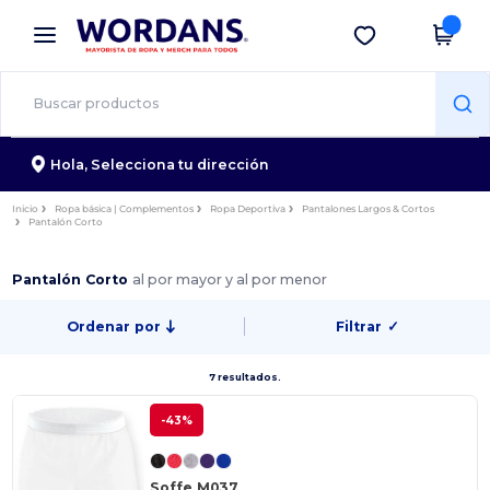
×
App de Wordans
Descargar app
¡Mejores precios en app!
Hola,
Selecciona tu dirección
Inicio
Ropa básica | Complementos
Ropa Deportiva
Pantalones Largos & Cortos
Pantalón Corto
Pantalón Corto
al por mayor y al por menor
Ordenar por
Filtrar
✓
7 resultados.
-43%
Soffe M037