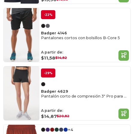
-22%
Badger 4146
Pantalones cortos con bolsillos B-Core 5
A partir de:
$11,58
$14,82
-29%
Badger 4629
Pantalón corto de compresión 3" Pro para mujer
A partir de:
$14,87
$20,82
+4