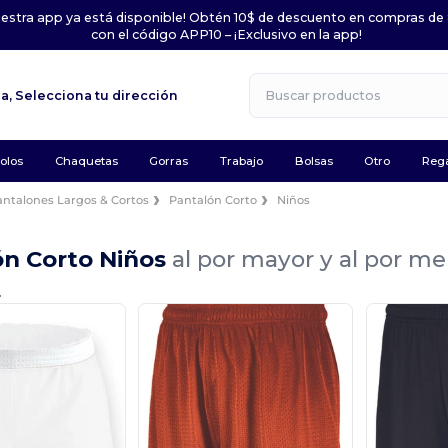
uestra app ya está disponible! Obtén 10$ de descuento en compras de
con el código APP10 – ¡Exclusivo en la app!
la,
Selecciona tu dirección
olos
Chaquetas
Gorras
Trabajo
Bolsas
Otro
Rega
antalones Largos & Cortos
Pantalón Corto
Niños
ón Corto Niños
al por mayor y al por m
.