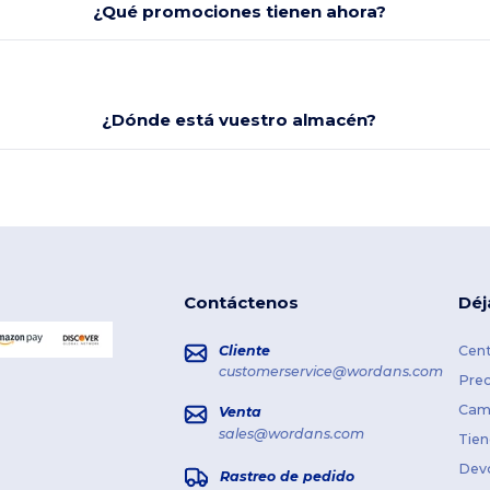
¿Qué promociones tienen ahora?
¿Dónde está vuestro almacén?
Contáctenos
Déj
Cliente
Cent
customerservice@wordans.com
Prec
Cami
Venta
sales@wordans.com
Tien
Dev
Rastreo de pedido