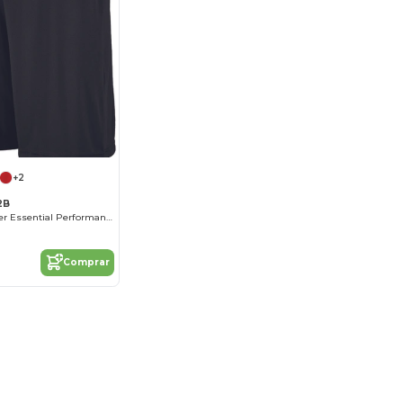
+2
2B
Youth Dri Power Essential Performance Short With Pockets
Comprar