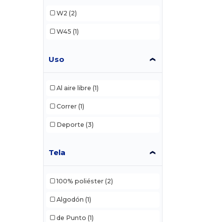
W2
(2)
W45
(1)
Uso
Al aire libre
(1)
Correr
(1)
Deporte
(3)
Tela
100% poliéster
(2)
Algodón
(1)
de Punto
(1)