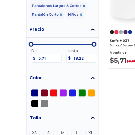
Pantalones Largos & Cortos
Pantalón Corto
Niños
Precio
Soffe M037
Juniors' Jersey 
De
Hasta
A partir de:
$5,71
$
$
$9,9
Color
Talla
XS
S
M
L
XL