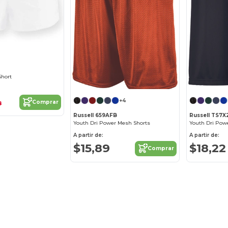
Short
+4
Comprar
8
Russell 659AFB
Russell TS7X
Youth Dri Power Mesh Shorts
A partir de:
A partir de:
$15,89
$18,22
Comprar