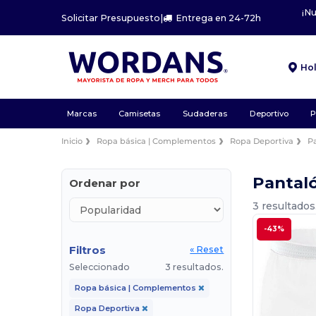
¡N
Solicitar Presupuesto
|
Entrega en 24-72h
Ho
Marcas
Camisetas
Sudaderas
Deportivo
P
Inicio
Ropa básica | Complementos
Ropa Deportiva
P
Pantal
Ordenar por
3 resultados
-43%
Filtros
« Reset
Seleccionado
3 resultados.
Ropa básica | Complementos
Ropa Deportiva