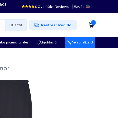
 80$
Over 10k+ Reviews
USA
/
Es
Buscar
Rastrear Pedido
los promocionales
Liquidación
¡Personalízalo!
enor