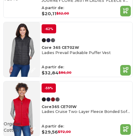
JOURNEY CORE 365TM LADIES' FLEECE VESTS
A partir de:
$20,11
$52,00
-62%
Core 365 CE702W
Ladies Prevail Packable Puffer Vest
A partir de:
$32,84
$86,00
-59%
Core365 CE701W
Ladies Cruise Two-Layer Fleece Bonded Soft Shell Vest
Organic
A partir de:
Cotton
$29,56
$72,00