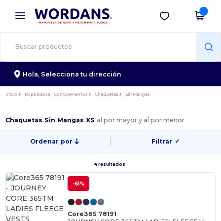
×
App de Wordans
Descargar app
¡Mejores precios en app!
Hola,
Selecciona tu dirección
Inicio
Ropa básica | Complementos
Chaquetas
Sin Mangas
Chaquetas Sin Mangas XS
al por mayor y al por menor
Ordenar por
Filtrar
✓
4 resultados.
-61%
Core365 78191