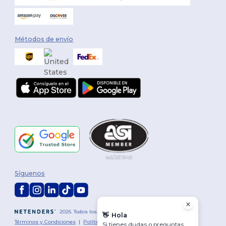
Métodos de envío
Síguenos
2026. Todos los derechos reservados
👋
Hola
Términos y Condiciones
|
Política de personalización
|
Política de
Si tienes dudas o preguntas,