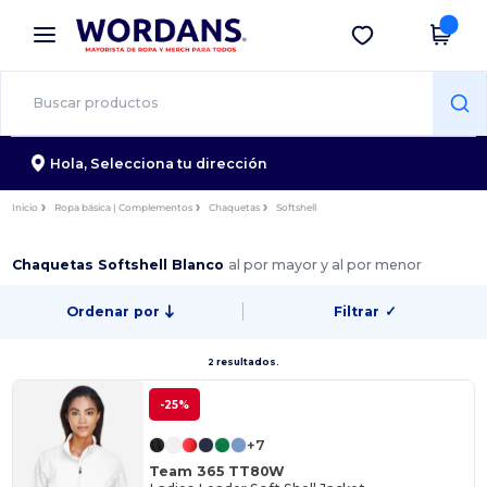
×
App de Wordans
Descargar app
¡Mejores precios en app!
Hola,
Selecciona tu dirección
Inicio
Ropa básica | Complementos
Chaquetas
Softshell
Chaquetas Softshell Blanco
al por mayor y al por menor
Ordenar por
Filtrar
✓
2 resultados.
-25%
+7
Team 365 TT80W