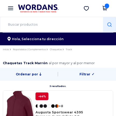
×
App de Wordans
Descargar app
¡Mejores precios en app!
Hola,
Selecciona tu dirección
Inicio
Ropa básica | Complementos
Chaquetas
Track
Chaquetas Track Marrón
al por mayor y al por menor
Ordenar por
Filtrar
✓
3 resultados.
-44%
+8
Augusta Sportswear 4395