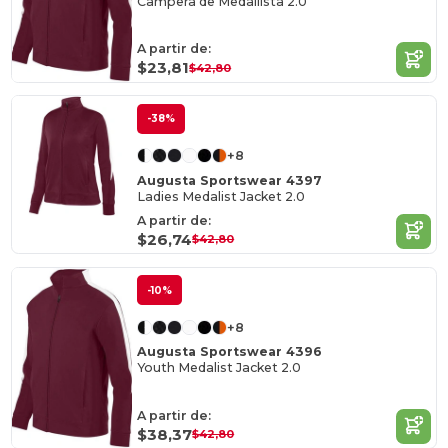
Campera de Medallista 2.0
A partir de:
$23,81
$42,80
-38%
+8
Augusta Sportswear 4397
Ladies Medalist Jacket 2.0
A partir de:
$26,74
$42,80
-10%
+8
Augusta Sportswear 4396
Youth Medalist Jacket 2.0
A partir de:
$38,37
$42,80