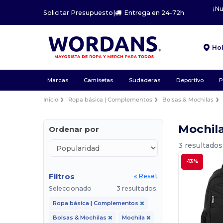
¡N
Solicitar Presupuesto
|
Entrega en 24-72h
Ho
Marcas
Camisetas
Sudaderas
Deportivo
P
Inicio
Ropa básica | Complementos
Bolsas & Mochilas
Mochil
Ordenar por
3 resultados
-13%
Filtros
« Reset
Seleccionado
3 resultados.
Ropa básica | Complementos
Bolsas & Mochilas
Mochila