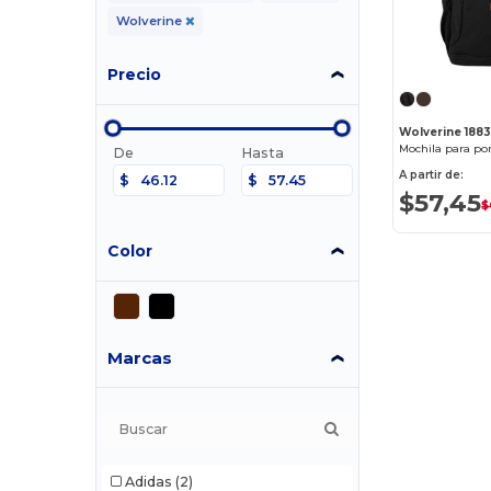
Wolverine
Precio
Wolverine 188
Mochila para por
De
Hasta
A partir de:
$
$
$57,45
$
Color
Marcas
Adidas
(2)