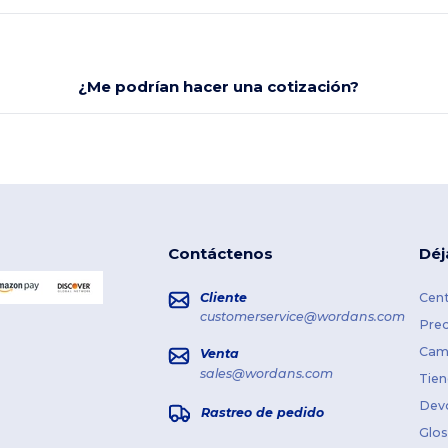
¿Me podrían hacer una cotización?
Contáctenos
Déj
Cliente
Cent
customerservice@wordans.com
Prec
Cami
Venta
sales@wordans.com
Tien
Dev
Rastreo de pedido
Glos