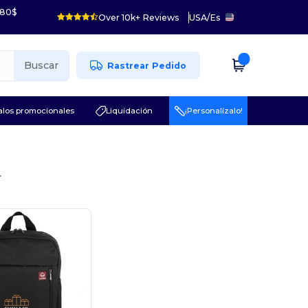
 80$
Over 10k+ Reviews
USA
/
Es
Buscar
Rastrear Pedido
los promocionales
Liquidación
¡Personalízalo!
r