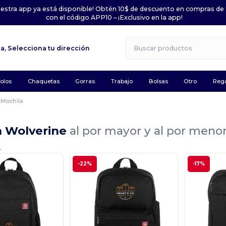
uestra app ya está disponible! Obtén 10$ de descuento en compras de
con el código APP10 – ¡Exclusivo en la app!
la,
Selecciona tu dirección
olos
Chaquetas
Gorras
Trabajo
Bolsas
Otro
Rega
Mochila
a Wolverine
al por mayor y al por meno
.
-22%
-17%