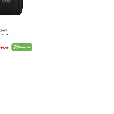
83-07
nsito 30L
Comprar
$60,48