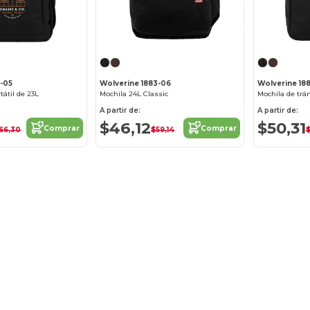
3-05
Wolverine 1883-06
Wolverine 18
tátil de 23L
Mochila 24L Classic
Mochila de trá
A partir de:
A partir de:
$46,12
$50,31
Comprar
Comprar
66,30
$59,14