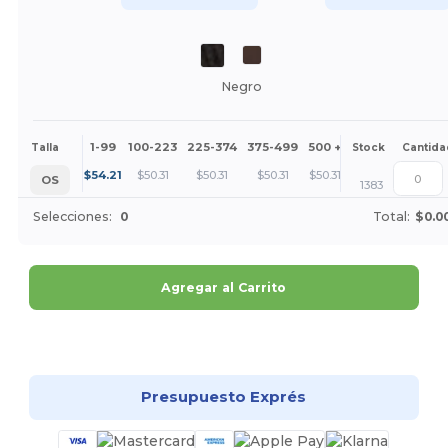
Negro
1-99
100-223
225-374
375-499
500 +
Más
Talla
Stock
Cantida
+
$
54.21
$
50.31
$
50.31
$
50.31
$
50.31
OS
1383
Selecciones:
0
Total:
$0.0
Agregar al Carrito
¡Personalízalo!
Presupuesto Exprés