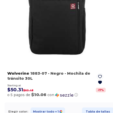
Wolverine
1883-07
- Negro
- Mochila de
tránsito 30L
Starting at
$50.31
-
17
%
$60.48
$10.06
o 5 pagos de
con
ⓘ
Elegir color:
Mostrar todo
+ 1
Tabla de tallas