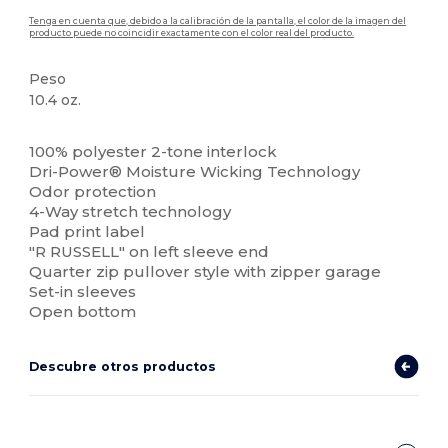
Tenga en cuenta que, debido a la calibración de la pantalla, el color de la imagen del
producto puede no coincidir exactamente con el color real del producto.
Peso
10.4 oz.
Sublimación
100% polyester 2-tone interlock
Dri-Power® Moisture Wicking Technology
Odor protection
4-Way stretch technology
Pad print label
"R RUSSELL" on left sleeve end
Quarter zip pullover style with zipper garage
Set-in sleeves
Open bottom
Descubre otros productos