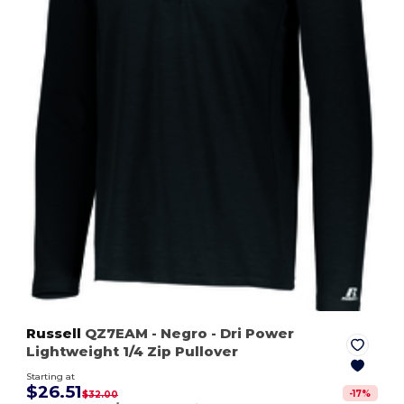
Russell
QZ7EAM
- Negro
- Dri Power
Lightweight 1/4 Zip Pullover
Starting at
$26.51
-
17
%
$32.00