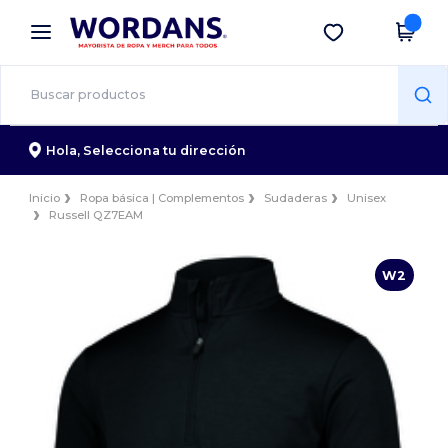
×
App de Wordans
Descargar app
¡Mejores precios en app!
Hola,
Selecciona tu dirección
Inicio
Ropa básica | Complementos
Sudaderas
Unisex
Russell QZ7EAM
W2