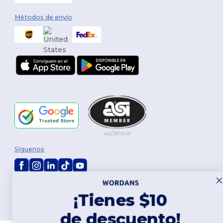
Métodos de envío
Síguenos
2026. Todos los derechos reservados
¡Tienes $10
Términos y Condiciones
|
Política de personalización
|
Política de
Privacidad
|
Política de Cookies
|
Mapa del sitio
de descuento!