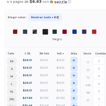
$6.63
o 4 pagos de
con
ⓘ
Elegir color:
Mostrar todo
+ 8
Negro
1-35
36-144
145 +
Más
Talla
Stock
Cantida
+
$
26.51
$
26.51
$
26.51
XS
17
+
$
26.51
$
26.51
$
26.51
S
23
+
$
26.51
$
26.51
$
26.51
M
73
+
$
26.51
$
26.51
$
26.51
L
496
+
$
26.51
$
26.51
$
26.51
XL
88
+
$
27.83
$
27.83
$
27.83
2XL
57
+
$
30.48
$
30.48
$
30.48