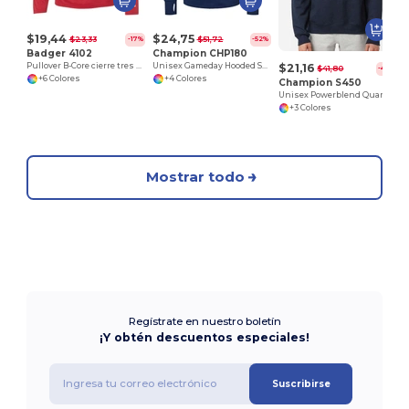
$19,44
$24,75
$23,33
$51,72
-17%
-52%
Badger 4102
Champion CHP180
$21,16
Pullover B-Core cierre tres cuartos
Unisex Gameday Hooded Sweatshirt
$41,80
-49%
+6 Colores
+4 Colores
Champion S450
Unisex Powerblend Quarter-Zip Pullover
+3 Colores
Mostrar todo
Regístrate en nuestro boletín
¡Y obtén descuentos especiales!
Suscribirse