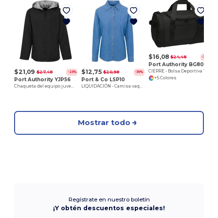
E
$16,08
$24,48
-34%
Port Authority BG800
$21,09
$12,75
CIERRE - Bolsa Deportiva Voyager
$27,48
$20,98
-23%
-39%
+5 Colores
Port Authority YJP56
Port & Co LSP10
Chaqueta del equipo juvenil
LIQUIDACIÓN - Camisa vaquera de manga larga para mujer
Mostrar todo
Regístrate en nuestro boletín
¡Y obtén descuentos especiales!