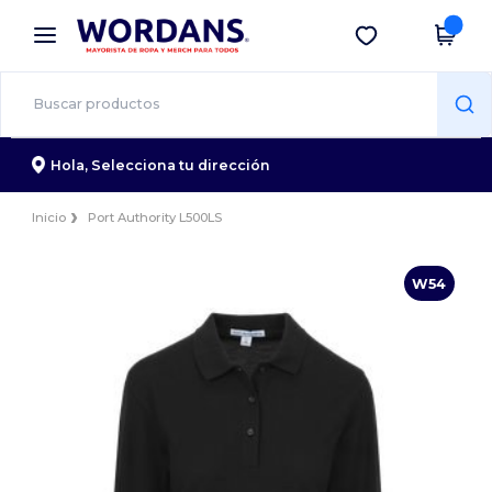
×
App de Wordans
Descargar app
¡Mejores precios en app!
Hola,
Selecciona tu dirección
Inicio
Port Authority L500LS
W54