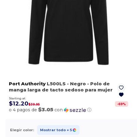
Port Authority
L500LS
- Negro
- Polo de
manga larga de tacto sedoso para mujer
Starting at
$12.20
-
69
%
$39.95
$3.05
o 4 pagos de
con
ⓘ
Elegir color:
Mostrar todo
+ 5