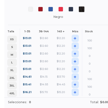
Negro
1-35
36-144
145 +
Más
Talla
Stock
+
$
13.01
$
12.60
$
12.20
XS
100
+
$
13.01
$
12.60
$
12.20
S
100
+
$
13.01
$
12.60
$
12.20
M
0
+
$
13.01
$
12.60
$
12.20
L
0
+
$
13.01
$
12.60
$
12.20
XL
0
+
$
14.61
$
14.15
$
13.70
2XL
100
+
$
15.41
$
14.93
$
14.45
3XL
100
+
$
16.21
$
15.70
$
15.20
4XL
0
Selecciones:
0
Total:
$0.0