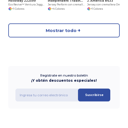
Holloway 222599
Independent Trading Co. EXP20PQ
J. America 8433
Eco Revive™ Ventura Joggers de punto suave
Jersey Perform con cremallera
Jersey con cremallera Omega Stretch, mujer
+1 Colores
+4 Colores
+1 Colores
Mostrar todo
Regístrate en nuestro boletín
¡Y obtén descuentos especiales!
Suscribirse