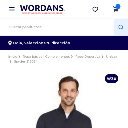
×
App de Wordans
Descargar app
¡Mejores precios en app!
Hola,
Selecciona tu dirección
Inicio
Ropa básica | Complementos
Ropa Deportiva
Unisex
Spyder S18024
W30