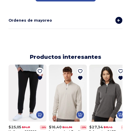
Ordenes de mayoreo
Productos interesantes
$25,05
$16,40
$27,34
$34,01
$22,96
$33,42
-26%
-29%
-18%