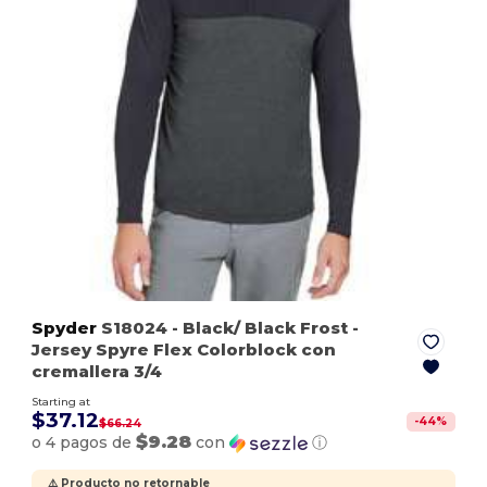
Spyder
S18024
- Black/ Black Frost
-
Jersey Spyre Flex Colorblock con
cremallera 3/4
Starting at
$37.12
-
44
%
$66.24
$9.28
o 4 pagos de
con
ⓘ
⚠️ Producto no retornable