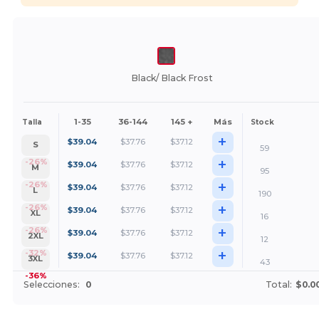
Black/ Black Frost
1-35
36-144
145 +
Más
Talla
Stock
+
$
39.04
$
37.76
$
37.12
S
59
+
-26%
$
39.04
$
37.76
$
37.12
M
95
+
-26%
$
39.04
$
37.76
$
37.12
L
190
+
-26%
$
39.04
$
37.76
$
37.12
XL
16
+
-26%
$
39.04
$
37.76
$
37.12
2XL
12
+
-32%
$
39.04
$
37.76
$
37.12
3XL
43
-36%
Selecciones:
0
Total:
$0.0