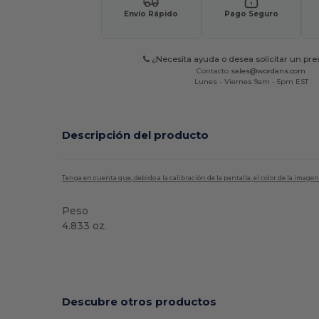
Envío Rápido
Pago Seguro
¿Necesita ayuda o desea solicitar un pr
Contacto
sales@wordans.com
Lunes - Viernes 9am - 5pm EST
Descripción del producto
Tenga en cuenta que, debido a la calibración de la pantalla, el color de la imag
Peso
4.833 oz.
Alto stock
Descubre otros productos
¡