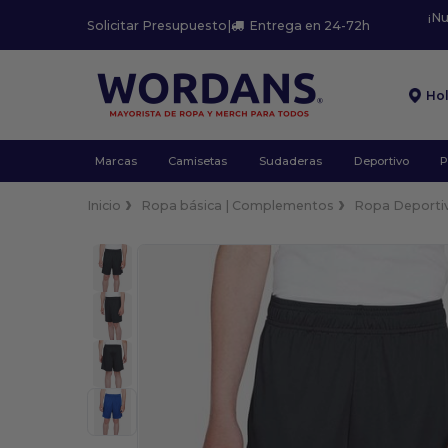
¡N
Solicitar Presupuesto
|
Entrega en 24-72h
Ho
Marcas
Camisetas
Sudaderas
Deportivo
P
Inicio
Ropa básica | Complementos
Ropa Deporti