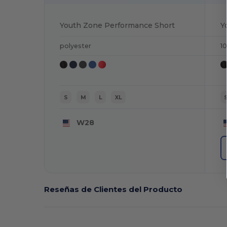
Youth Zone Performance Short
Y
polyester
1
S
M
L
XL
W28
Reseñas de Clientes del Producto