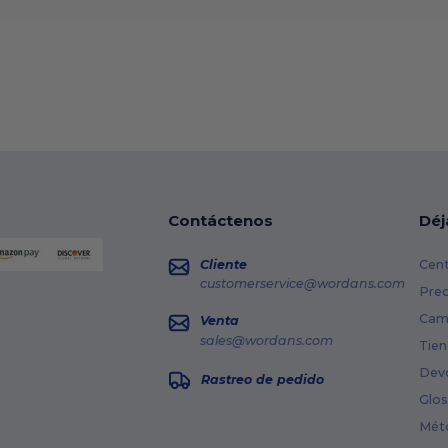
Contáctenos
Déj
Cliente
Cent
customerservice@wordans.com
Prec
Cami
Venta
sales@wordans.com
Tien
Dev
Rastreo de pedido
Glos
Mét