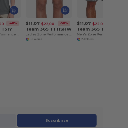
$11,07
$11,07
-48%
-50%
-50%
00
$22,00
$22,00
TT51Y
Team 365 TT11SHW
Team 365 TT11SH
Youth Zone Performance Polo
Ladies Zone Performance Short
Men's Zone Performance Short
+5 Colores
+5 Colores
Suscribirse