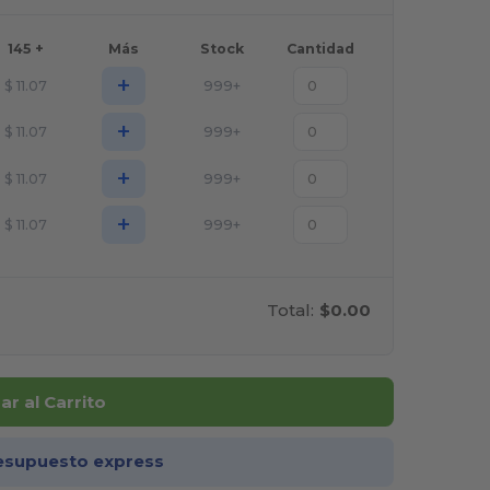
145 +
Más
Stock
Cantidad
+
$
11.07
999+
+
$
11.07
999+
+
$
11.07
999+
+
$
11.07
999+
Total:
$0.00
r al Carrito
esupuesto express