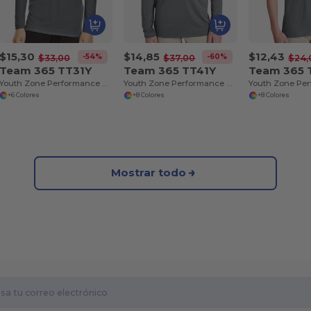
$15,30
$14,85
$12,43
-54%
-60%
$33,00
$37,00
$24,
Team 365 TT31Y
Team 365 TT41Y
Team 365 
Youth Zone Performance Quarter-Zip
Youth Zone Performance Hoodie
+6 Colores
+8 Colores
+8 Colores
Mostrar todo