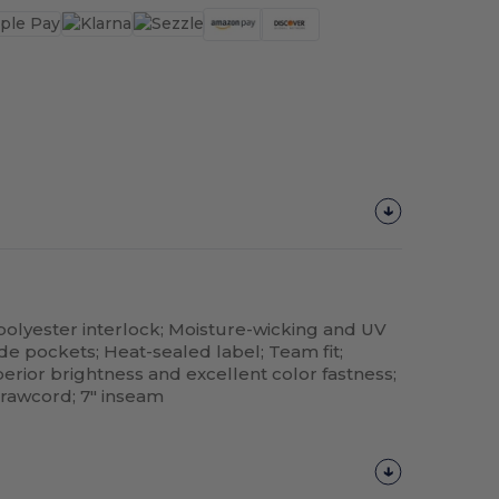
 polyester interlock; Moisture-wicking and UV
de pockets; Heat-sealed label; Team fit;
erior brightness and excellent color fastness;
drawcord; 7" inseam
¡Personalízalo!