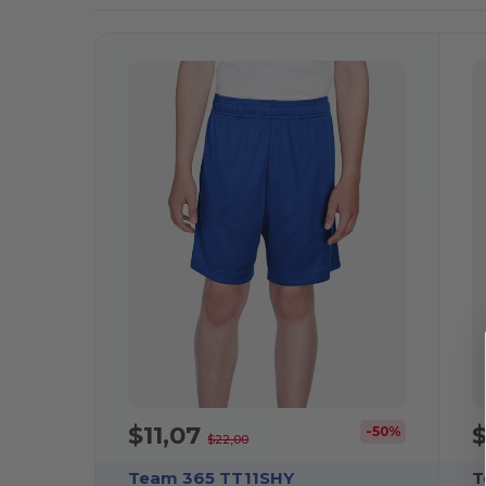
$11,07
$
-50%
$22,00
Team 365 TT11SHY
T