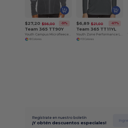
$27,20
$6,89
-51%
-67%
$56,00
$21,00
Team 365 TT90Y
Team 365 TT11YL
Youth Campus Microfleece Jacket
Youth Zone Performance Long-Sleeve T-Shirt
+8 Colores
+13 Colores
Regístrate en nuestro boletín
¡Y obtén descuentos especiales!