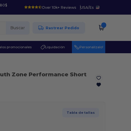
 80$
Over 10k+ Reviews
USA
/
Es
Buscar
Rastrear Pedido
los promocionales
Liquidación
¡Personalízalo!
outh Zone Performance Short
Tabla de tallas