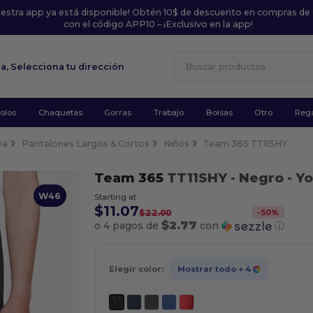
uestra app ya está disponible! Obtén 10$ de descuento en compras de
con el código APP10 – ¡Exclusivo en la app!
la,
Selecciona tu dirección
olos
Chaquetas
Gorras
Trabajo
Bolsas
Otro
Rega
va
Pantalones Largos & Cortos
Niños
Team 365 TT11SHY
Team 365
TT11SHY
- Negro
- Y
W46
Starting at
$11.07
-
50
%
$22.00
$2.77
o 4 pagos de
con
ⓘ
Elegir color:
Mostrar todo
+ 4