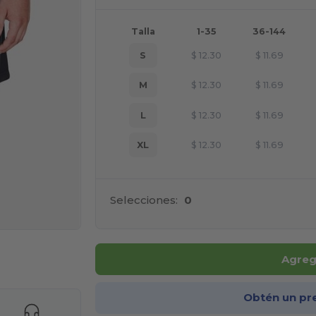
Talla
1-35
36-144
S
$
12.30
$
11.69
M
$
12.30
$
11.69
L
$
12.30
$
11.69
XL
$
12.30
$
11.69
Selecciones:
0
ara tus productos
Agrega
Obtén un pr