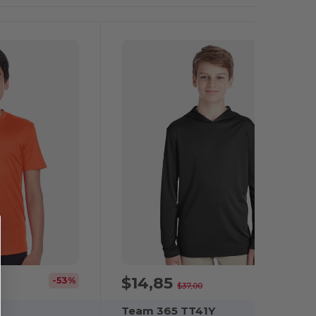
$14,85
-53%
-60%
$37,00
Team 365 TT41Y