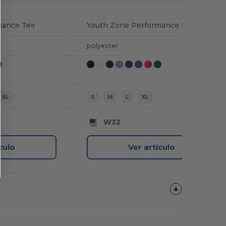
mance Tee
Youth Zone Performance Hoodie
polyester
XL
S
M
L
XL
W32
culo
Ver artículo