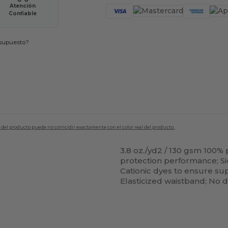
Atención
Confiable
esupuesto?
en del producto puede no coincidir exactamente con el color real del producto.
3.8 oz./yd2 / 130 gsm 100%
protection performance; Si
Cationic dyes to ensure sup
Elasticized waistband; No 
Personalízalo!
¡Personalízalo!