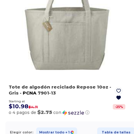
Tote de algodón reciclado Repose 10oz
-
Gris
-
PCNA
7901-13
Starting at
$10.98
-
25
%
$14.71
$2.75
o 4 pagos de
con
ⓘ
Elegir color:
Mostrar todo
+ 1
Tabla de tallas