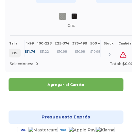
Gris
1-99
100-223
225-374
375-499
500 +
Más
Talla
Stock
Cantida
+
$
11.76
$
11.22
$
10.98
$
10.98
$
10.98
OS
0
Selecciones:
0
Total:
$0.0
Agregar al Carrito
¡Personalízalo!
Presupuesto Exprés