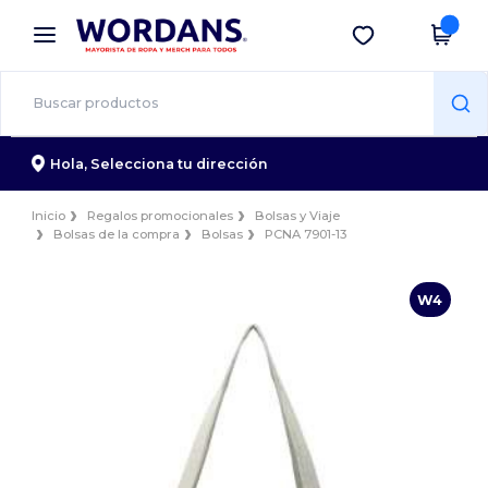
×
App de Wordans
Descargar app
¡Mejores precios en app!
Hola,
Selecciona tu dirección
Inicio
Regalos promocionales
Bolsas y Viaje
Bolsas de la compra
Bolsas
PCNA 7901-13
W4