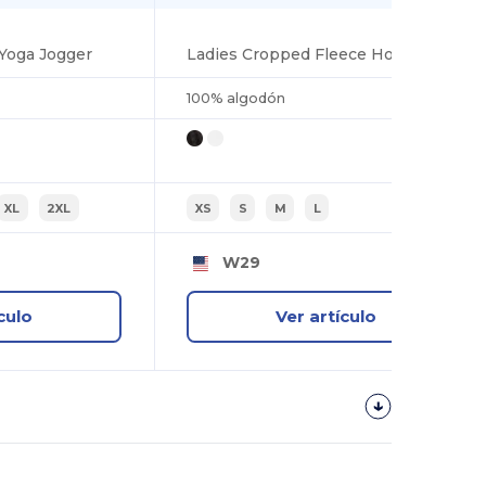
 Yoga Jogger
Ladies Cropped Fleece Hoodie
100% algodón
XL
2XL
XS
S
M
L
W29
culo
Ver artículo