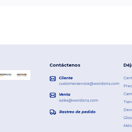
Contáctenos
Déj
Cliente
Cent
customerservice@wordans.com
Prec
Cami
Venta
sales@wordans.com
Tien
Dev
Rastreo de pedido
Glos
Mét