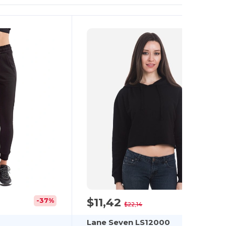
$11,42
-37%
-48%
$22,14
Lane Seven LS12000