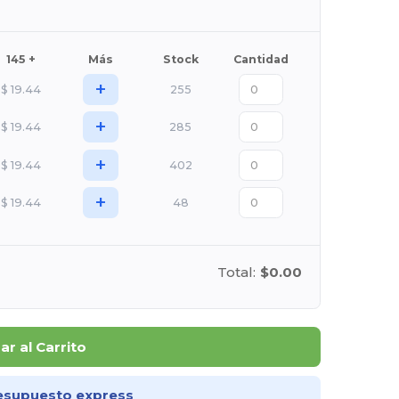
145 +
Más
Stock
Cantidad
+
$
19.44
255
+
$
19.44
285
+
$
19.44
402
+
$
19.44
48
Total:
$0.00
r al Carrito
esupuesto express