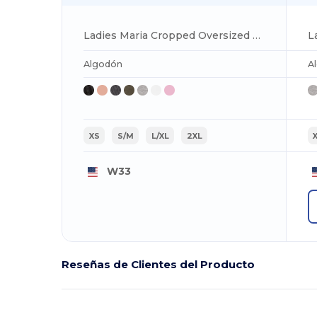
Ladies Maria Cropped Oversized Hoodie
L
Algodón
A
XS
S/M
L/XL
2XL
W33
Reseñas de Clientes del Producto