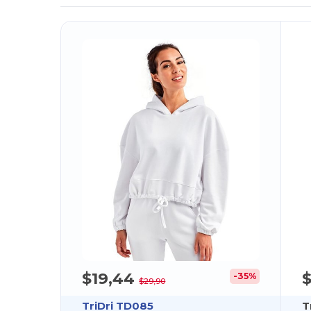
$19,44
$
-35%
$29,90
TriDri TD085
T