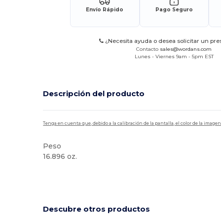
Envío Rápido
Pago Seguro
¿Necesita ayuda o desea solicitar un pr
Contacto
sales@wordans.com
Lunes - Viernes 9am - 5pm EST
Descripción del producto
Tenga en cuenta que, debido a la calibración de la pantalla, el color de la imag
Peso
16.896 oz.
Alto stock
Etiqueta extraíble
Reciclado
Personalizable
Descubre otros productos
¡Personalízalo!