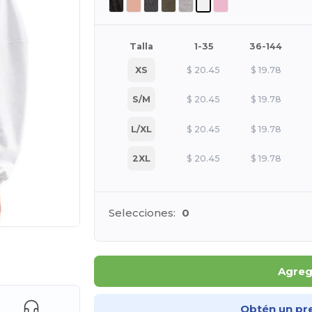
Talla
1-35
36-144
XS
$
20.45
$
19.78
S/M
$
20.45
$
19.78
L/XL
$
20.45
$
19.78
2XL
$
20.45
$
19.78
Selecciones:
0
e AQUÍ!
Agrega
Obtén un pr