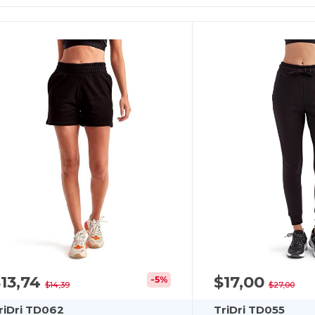
13,74
$17,00
-5%
$14,39
$27,00
riDri TD062
TriDri TD055