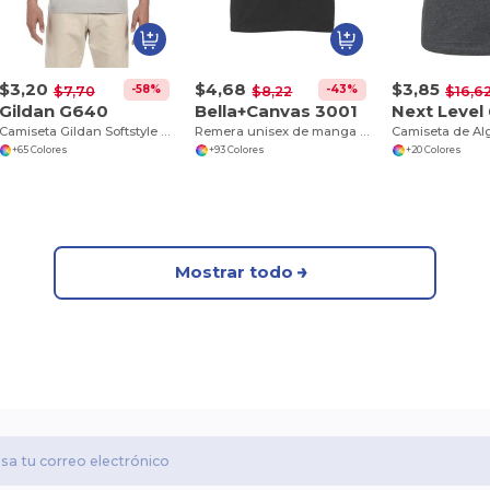
$3,20
$4,68
$3,85
-58%
-43%
$7,70
$8,22
$16,6
Gildan G640
Bella+Canvas 3001
Next Level
Camiseta Gildan Softstyle de Algodón Suave
Remera unisex de manga corta Jersey
+65 Colores
+93 Colores
+20 Colores
Mostrar todo