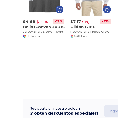
$4,68
$7,17
-72%
-63%
$16,96
$19,18
Bella+Canvas 3001C
Gildan G180
Jersey Short-Sleeve T-Shirt
Heavy Blend Fleece Crew
+85 Colores
+33 Colores
Regístrate en nuestro boletín
¡Y obtén descuentos especiales!