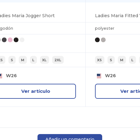
adies Maria Jogger Short
Ladies Maria Fitted
lgodón
polyester
XS
S
M
L
XL
2XL
XS
S
M
L
W26
W26
Ver artículo
Ver artí
Añadir un comentario