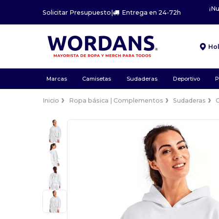
¡N
Solicitar Presupuesto
|
Entrega en 24-72h
Ho
Marcas
Camisetas
Sudaderas
Deportivo
P
Inicio
Ropa básica | Complementos
Sudaderas