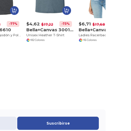
$4,62
$6,71
-77%
-73%
-62%
2
$17,22
$17,68
 6610
Bella+Canvas 3001CVC
Bella+Canvas 6682
Camiseta de Algodón y Poliéster Premium
Unisex Heather T-Shirt
Ladies Racerback Cropped Tank
+82 Colores
+16 Colores
Suscribirse