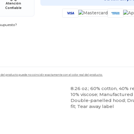
Atención
Confiable
esupuesto?
en del producto puede no coincidir exactamente con el color real del producto.
8.26 oz.; 60% cotton, 40% r
10% viscose; Manufactured 
Double-panelled hood; Dra
fit; Tear away label