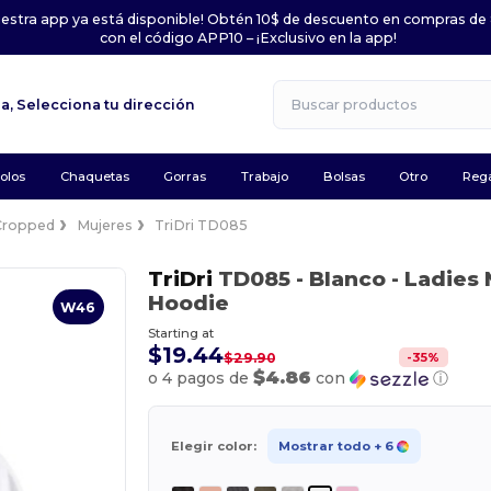
uestra app ya está disponible! Obtén 10$ de descuento en compras de
con el código APP10 – ¡Exclusivo en la app!
la,
Selecciona tu dirección
olos
Chaquetas
Gorras
Trabajo
Bolsas
Otro
Rega
Cropped
Mujeres
TriDri TD085
TriDri
TD085
- Blanco
- Ladies
Hoodie
W46
Starting at
$19.44
-
35
%
$29.90
$4.86
o 4 pagos de
con
ⓘ
Elegir color:
Mostrar todo
+ 6