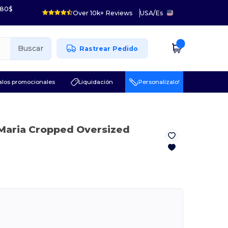
 80$
Over 10k+ Reviews
USA
/
Es
Buscar
Rastrear Pedido
los promocionales
Liquidación
¡Personalízalo!
 Maria Cropped Oversized