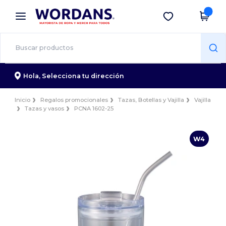
×
App de Wordans
Descargar app
¡Mejores precios en app!
Hola,
Selecciona tu dirección
Inicio
Regalos promocionales
Tazas, Botellas y Vajilla
Vajilla
Tazas y vasos
PCNA 1602-25
W4