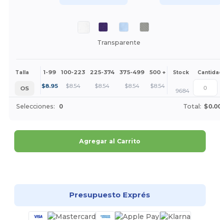
Transparente
1-99
100-223
225-374
375-499
500 +
Más
Talla
Stock
Cantida
+
$
8.95
$
8.54
$
8.54
$
8.54
$
8.54
OS
9684
Selecciones:
0
Total:
$0.0
Agregar al Carrito
¡Personalízalo!
Presupuesto Exprés