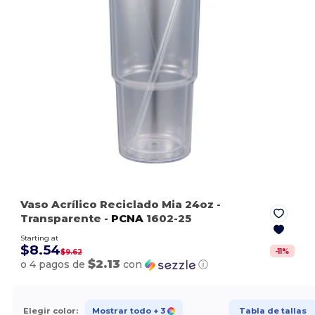
Vaso Acrílico Reciclado Mia 24oz
-
Transparente
-
PCNA
1602-25
Starting at
$8.54
-
11
%
$9.62
$2.13
o 4 pagos de
con
ⓘ
Elegir color:
Mostrar todo
+ 3
Tabla de tallas