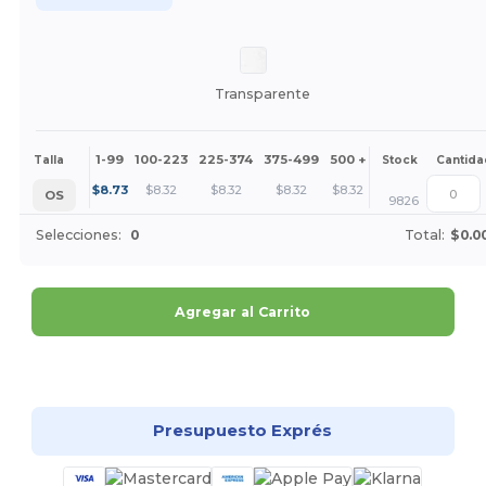
Transparente
1-99
100-223
225-374
375-499
500 +
Más
Talla
Stock
Cantida
+
$
8.73
$
8.32
$
8.32
$
8.32
$
8.32
OS
9826
Selecciones:
0
Total:
$0.0
Agregar al Carrito
¡Personalízalo!
Presupuesto Exprés