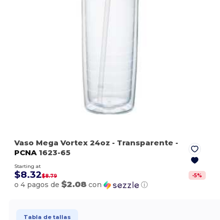
Vaso Mega Vortex 24oz
- Transparente
-
PCNA
1623-65
Starting at
$8.32
-
5
%
$8.79
$2.08
o 4 pagos de
con
ⓘ
Tabla de tallas