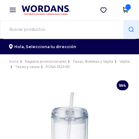
×
App de Wordans
Descargar app
¡Mejores precios en app!
Hola,
Selecciona tu dirección
Inicio
Regalos promocionales
Tazas, Botellas y Vajilla
Vajilla
Tazas y vasos
PCNA 1623-65
W4