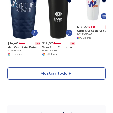
P
$12,07
$13,25
-9%
Adrian Vaso de Vacío 20oz
PCNA 1625-47
+3 Colores
$14,40
$12,07
$14,71
$12,76
-2%
-5%
Mini Vaso K de Cobre Aislado al Vacío 14oz
Vaso Thor Copper aislado al vacío 22oz
PCNA 1625-41
PCNA 1626-50
+3 Colores
+5 Colores
Mostrar todo