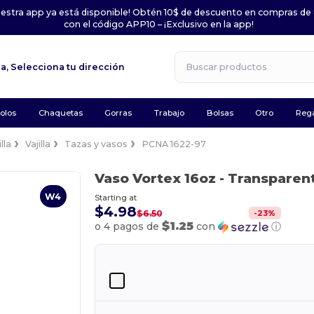
uestra app ya está disponible! Obtén 10$ de descuento en compras de
con el código APP10 – ¡Exclusivo en la app!
la,
Selecciona tu dirección
olos
Chaquetas
Gorras
Trabajo
Bolsas
Otro
Rega
lla
Vajilla
Tazas y vasos
PCNA 1622-97
Vaso Vortex 16oz
- Transparen
W4
Starting at
$4.98
-
23
%
$6.50
$1.25
o 4 pagos de
con
ⓘ