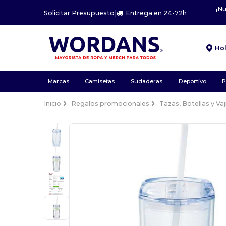
¡N
Solicitar Presupuesto
|
Entrega en 24-72h
Ho
Marcas
Camisetas
Sudaderas
Deportivo
P
Inicio
Regalos promocionales
Tazas, Botellas y Vaji