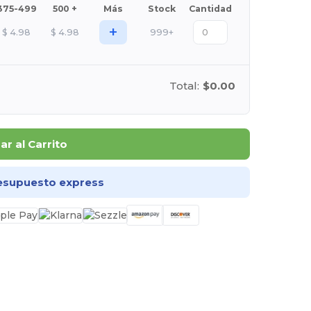
375-499
500 +
Más
Stock
Cantidad
+
$
4.98
$
4.98
999+
Total:
$0.00
r al Carrito
esupuesto express