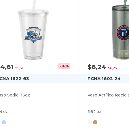
$4,61
$6,24
-16%
$5,51
$6,25
CNA 1622-63
PCNA 1602-24
aso Sedici 16oz
Vaso Acrílico Recicl
.4 oz
5.92 oz