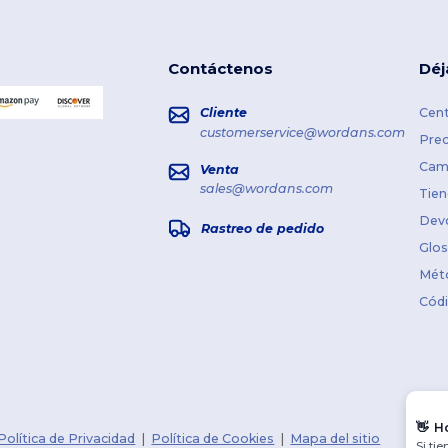
Contáctenos
Déj
Cliente
Cent
customerservice@wordans.com
Prec
Cami
Venta
sales@wordans.com
Tien
Dev
Rastreo de pedido
Glos
Mét
Cód
👋
H
Política de Privacidad
|
Política de Cookies
|
Mapa del sitio
Si ti