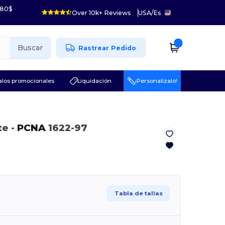
 80$
Over 10k+ Reviews
USA
/
Es
Buscar
Rastrear Pedido
los promocionales
Liquidación
¡Personalízalo!
te
-
PCNA
1622-97
Tabla de tallas