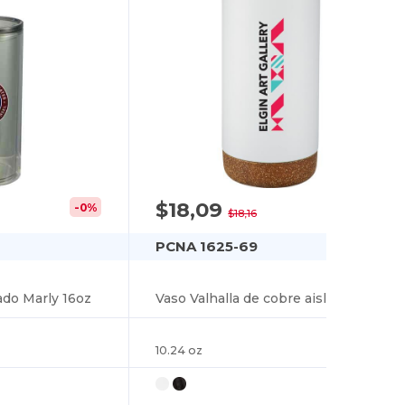
$18,09
-0%
-0%
$18,16
PCNA 1625-69
ado Marly 16oz
Vaso Valhalla de cobre aislado al vacío 16oz
10.24 oz