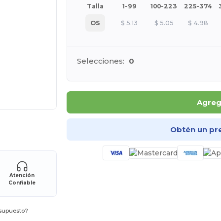
Talla
1-99
100-223
225-374
OS
$
5.13
$
5.05
$
4.98
Selecciones:
0
Agrega
ara tus productos
Obtén un pr
Atención
Confiable
esupuesto?