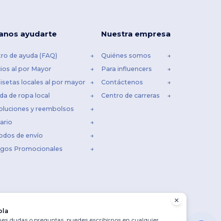
anos ayudarte
Nuestra empresa
ro de ayuda (FAQ)
Quiénes somos
ios al por Mayor
Para influencers
setas locales al por mayor
Contáctenos
da de ropa local
Centro de carreras
oluciones y reembolsos
ario
odos de envío
igos Promocionales
ola
enes dudas o preguntas, puedes escribirnos en cualquier