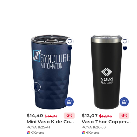
$14,40
$12,07
-2%
-5%
$14,71
$12,76
Mini Vaso K de Cobre Aislado al Vacío 14oz
Vaso Thor Copper aislado al vacío 22oz
PCNA 1625-41
PCNA 1626-50
+3 Colores
+5 Colores