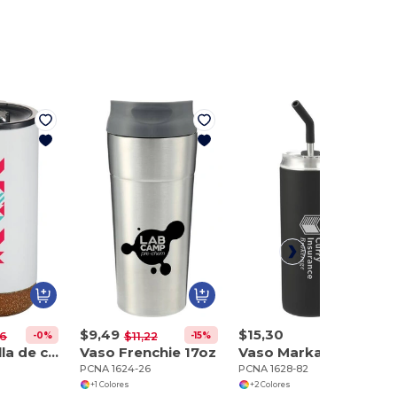
$9,49
$15,30
-0%
-15%
16
$11,22
Vaso Valhalla de cobre aislado al vacío 16oz
Vaso Frenchie 17oz
Vaso Marka Copper Vac c/pajita SS 20oz
PCNA 1624-26
PCNA 1628-82
+1 Colores
+2 Colores