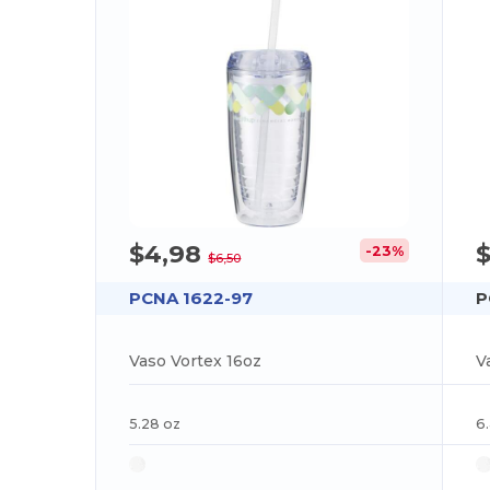
$4,98
-23%
$6,50
PCNA 1622-97
P
Vaso Vortex 16oz
V
5.28 oz
6