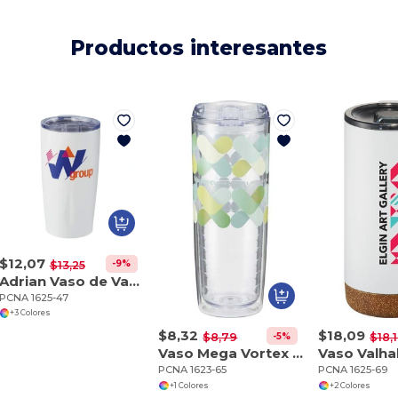
Productos interesantes
$12,07
-9%
$13,25
Adrian Vaso de Vacío 20oz
PCNA 1625-47
+3 Colores
$8,32
$18,09
-5%
$8,79
$18,
Vaso Mega Vortex 24oz
PCNA 1623-65
PCNA 1625-69
+1 Colores
+2 Colores