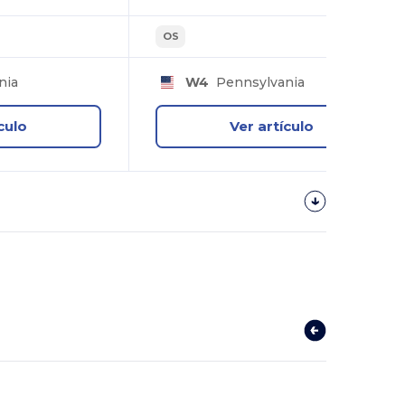
OS
nia
W4
Pennsylvania
culo
Ver artículo