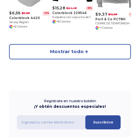
$15,28
$24,48
-38%
$6,56
Colorblock 229546
$11,98
-45%
$9,37
$16,98
-45%
Sudadera con capucha de forro polar deportivo
Colorblock 4420
Port & Co PC78H
+8 Colores
Jersey Raglán
CIERRE DE TEMPORADA - Sudadera con capucha
+6 Colores
+1 Colores
Mostrar todo
Regístrate en nuestro boletín
¡Y obtén descuentos especiales!
Suscribirse