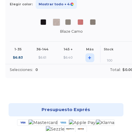
Elegir color:
Mostrar todo
+ 4
Blaze Camo
1-35
36-144
145 +
Más
Stock
+
$
6.83
$
6.61
$
6.40
100
Selecciones:
0
Total:
$0.0
¡Personalízalo!
Presupuesto Exprés