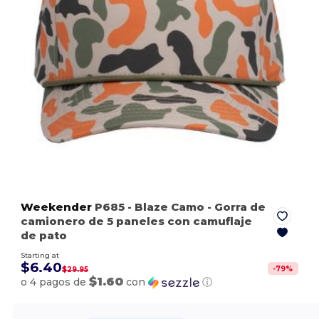
Weekender
P685
- Blaze Camo
- Gorra de
camionero de 5 paneles con camuflaje
de pato
Starting at
$6.40
-
79
%
$29.95
$1.60
o 4 pagos de
con
ⓘ