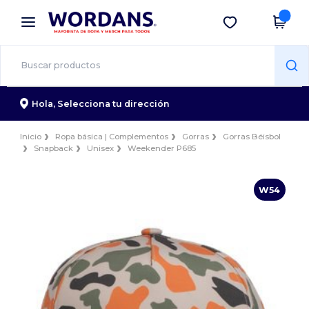
×
App de Wordans
Descargar app
¡Mejores precios en app!
Hola,
Selecciona tu dirección
Inicio
Ropa básica | Complementos
Gorras
Gorras Béisbol
Snapback
Unisex
Weekender P685
W54