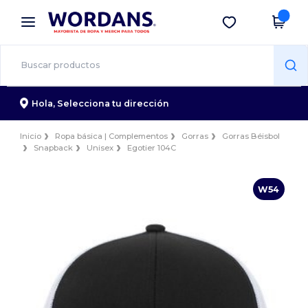
×
App de Wordans
Descargar app
¡Mejores precios en app!
Hola,
Selecciona tu dirección
Inicio
Ropa básica | Complementos
Gorras
Gorras Béisbol
Snapback
Unisex
Egotier 104C
W54