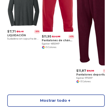
E
$7,71
$15,48
-50%
LIQUIDACIÓN
$11,95
$20,98
-43%
Sudadera con capucha de camiseta Triblend del Distrito - Egotier DM139
Pantalones de chándal con bolsillos
Egotier 4850MP
+5 Colores
$11,87
$18,98
-37%
Pantalones deportivos con bolsillos y abertura inferior
Egotier 974MP
+3 Colores
Mostrar todo