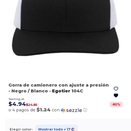
Gorra de camionero con ajuste a presión
- Negro / Blanco
-
Egotier
104C
Starting at
$4.94
-
80
%
$24.95
$1.24
o 4 pagos de
con
ⓘ
Elegir color:
Mostrar todo
+ 17