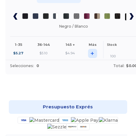
Negro / Blanco
1-35
36-144
145 +
Más
Stock
+
$
5.27
$
5.10
$
4.94
100
Selecciones:
0
Total:
$0.0
¡Personalízalo!
Presupuesto Exprés