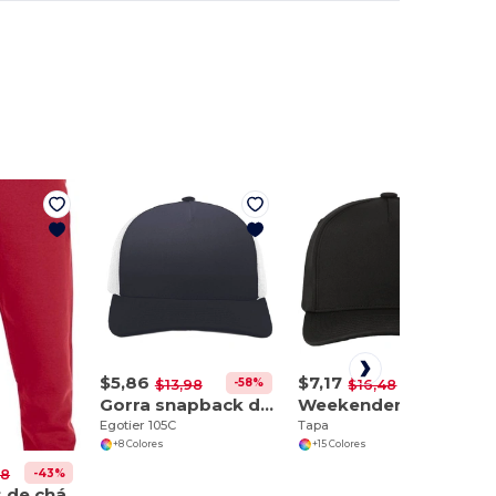
$5,86
$7,17
-58%
-56%
$13,98
$16,48
Gorra snapback de camionero de 5 paneles
Weekender P421
Egotier 105C
Tapa
+8 Colores
+15 Colores
-43%
98
Pantalones de chándal con bolsillos