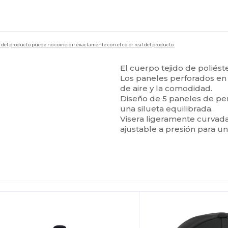
en del producto puede no coincidir exactamente con el color real del producto.
El cuerpo tejido de poliést
Los paneles perforados en 
de aire y la comodidad.
Diseño de 5 paneles de per
una silueta equilibrada.
Visera ligeramente curvada
ajustable a presión para un 
Personalízalo!
¡Personalízalo!