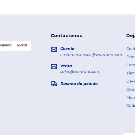
Contáctenos
Déj
Cliente
Cent
customerservice@wordans.com
Prec
Cami
Venta
sales@wordans.com
Tien
Dev
Rastreo de pedido
Glos
Mét
Cód