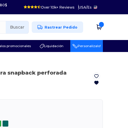
 80$
Over 10k+ Reviews
USA
/
Es
Buscar
Rastrear Pedido
los promocionales
Liquidación
¡Personalízalo!
rra snapback perforada