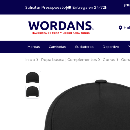
¡N
Solicitar Presupuesto
|
Entrega en 24-72h
Ho
Marcas
Camisetas
Sudaderas
Deportivo
P
Inicio
Ropa básica | Complementos
Gorras
Gorr