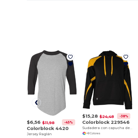
$15,28
-38%
$24,48
Colorblock 229546
$6,56
-45%
$11,98
Colorblock 4420
Sudadera con capucha de forro polar deportivo
+8 Colores
Jersey Raglán