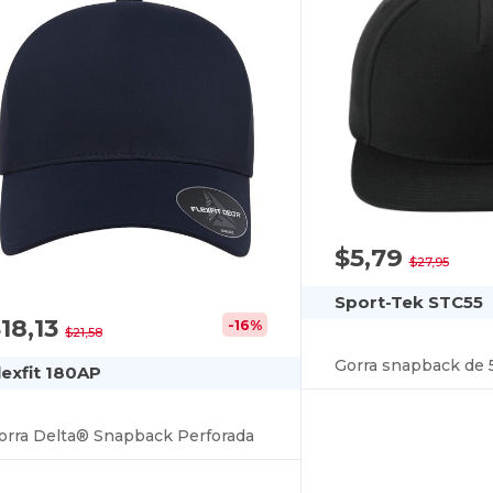
$5,79
$27,95
Sport-Tek STC55
18,13
-16%
$21,58
Gorra snapback de 
lexfit 180AP
orra Delta® Snapback Perforada