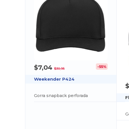
$7,04
-55%
$30,95
Weekender P424
$
Gorra snapback perforada
F
G