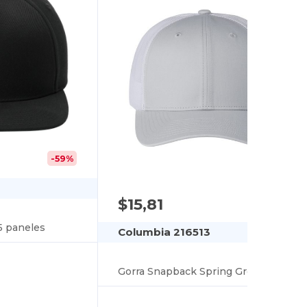
-59%
$15,81
5 paneles
Columbia 216513
Gorra Snapback Spring Grove™ III