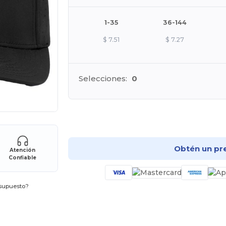
1-35
36-144
$
7.51
$
7.27
Selecciones:
0
¡Pe
Obtén un pr
Atención
Confiable
esupuesto?