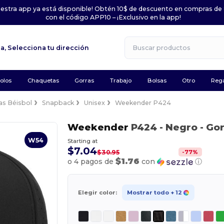
uestra app ya está disponible! Obtén 10$ de descuento en compras de
con el código APP10 – ¡Exclusivo en la app!
la,
Selecciona tu dirección
olos
Chaquetas
Gorras
Trabajo
Bolsas
Otro
Rega
as Béisbol
Snapback
Unisex
Weekender P424
Weekender
P424
- Negro
- Go
W54
Starting at
$7.04
-
77
%
$30.95
$1.76
o 4 pagos de
con
ⓘ
Elegir color:
Mostrar todo
+ 12