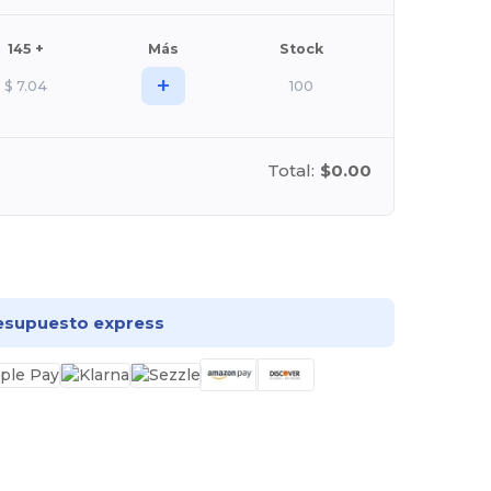
145 +
Más
Stock
+
$
7.04
100
Total:
$0.00
rsonalízalo!
esupuesto express