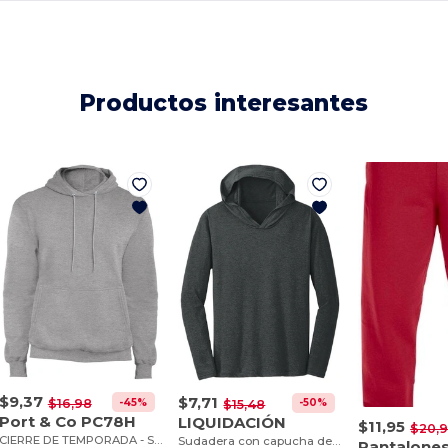
Productos interesantes
$9,37
$7,71
-45%
$16,98
-50%
$15,48
Port & Co PC78H
LIQUIDACIÓN
$11,95
$20,
CIERRE DE TEMPORADA - Sudadera con capucha
Sudadera con capucha de camiseta Triblend del Distrito - Egotier DM139