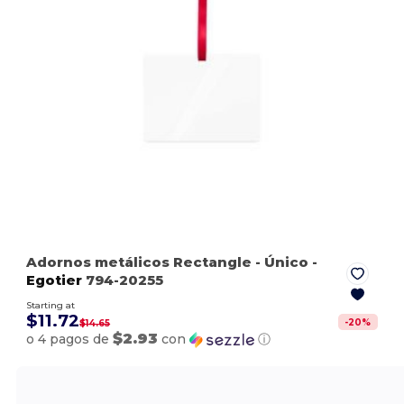
Adornos metálicos Rectangle
- Único
-
Egotier
794-20255
Starting at
$11.72
-
20
%
$14.65
$2.93
o 4 pagos de
con
ⓘ