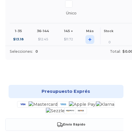
Único
1-35
36-144
145 +
Más
Stock
+
$
13.18
$
12.45
$
11.72
0
Selecciones:
0
Total:
$0.0
¡Personalízalo!
Presupuesto Exprés
Envío Rápido