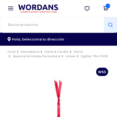
×
App de Wordans
Descargar app
¡Mejores precios en app!
Hola,
Selecciona tu dirección
Inicio
Marketplace
Home & Garden
Decor
Seasonal & Holiday Decorations
Unisex
Egotier 794-20255
W53