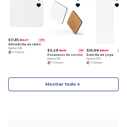
E
$11,85
$16,27
-27%
Alfombrilla de ratón
Egotier 518
$6,28
$55,88
$9,33
$86,63
-33%
-35%
+1 Colores
Posavasos de corcho
Esterilla de yoga
Egotier 611
Egotier 675
+1 Colores
+1 Colores
Mostrar todo