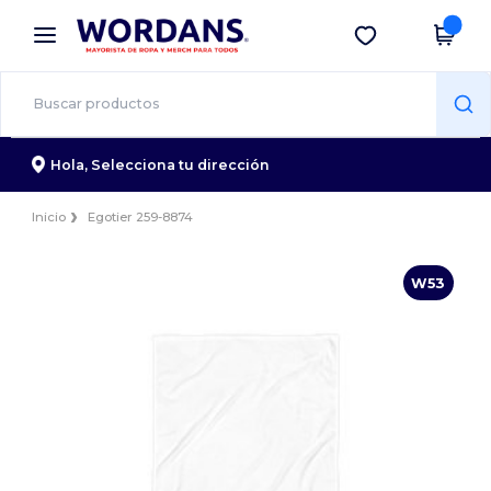
×
App de Wordans
Descargar app
¡Mejores precios en app!
Hola,
Selecciona tu dirección
Inicio
Egotier 259-8874
W53