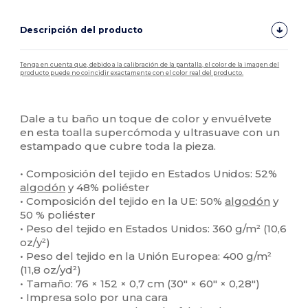
Descripción del producto
Tenga en cuenta que, debido a la calibración de la pantalla, el color de la imagen del
producto puede no coincidir exactamente con el color real del producto.
Personalizable
Alto stock
Dale a tu baño un toque de color y envuélvete
en esta toalla supercómoda y ultrasuave con un
estampado que cubre toda la pieza.
• Composición del tejido en Estados Unidos: 52%
algodón
y 48% poliéster
• Composición del tejido en la UE: 50%
algodón
y
50 % poliéster
• Peso del tejido en Estados Unidos: 360 g/m² (10,6
oz/y²)
• Peso del tejido en la Unión Europea: 400 g/m²
(11,8 oz/yd²)
• Tamaño: 76 × 152 × 0,7 cm (30″ × 60″ × 0,28″)
• Impresa solo por una cara