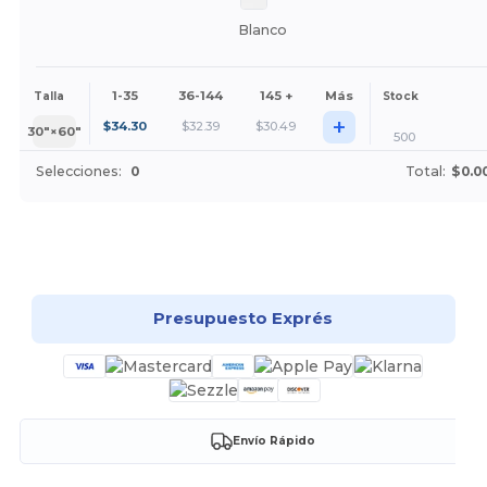
Blanco
1-35
36-144
145 +
Más
Talla
Stock
+
$
34.30
$
32.39
$
30.49
30″×60″
500
Selecciones:
0
Total:
$0.0
¡Personalízalo!
Presupuesto Exprés
Envío Rápido