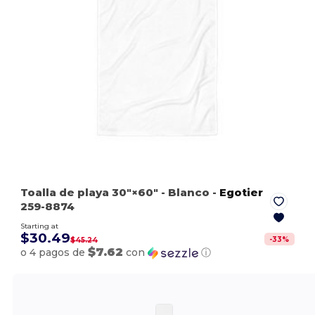
Toalla de playa 30″×60″
- Blanco
-
Egotier
259-8874
Starting at
$30.49
-
33
%
$45.24
$7.62
o 4 pagos de
con
ⓘ