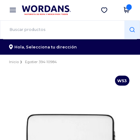
×
App de Wordans
Descargar app
¡Mejores precios en app!
Hola,
Selecciona tu dirección
Inicio
Egotier 394-10984
W53