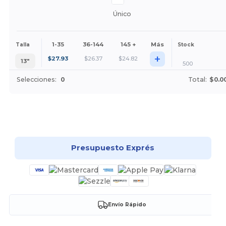
Único
1-35
36-144
145 +
Más
Talla
Stock
+
$
27.93
$
26.37
$
24.82
13″
500
Selecciones:
0
Total:
$0.0
¡Personalízalo!
Presupuesto Exprés
Envío Rápido