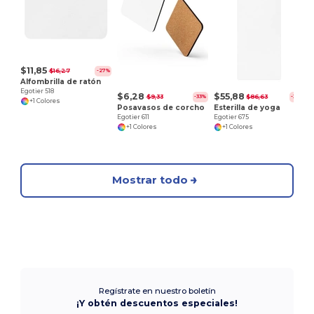
E
$11,85
$16,27
-27%
Alfombrilla de ratón
Egotier 518
$6,28
$55,88
$9,33
$86,63
-33%
-35%
+1 Colores
Posavasos de corcho
Esterilla de yoga
Egotier 611
Egotier 675
+1 Colores
+1 Colores
Mostrar todo
Regístrate en nuestro boletín
¡Y obtén descuentos especiales!