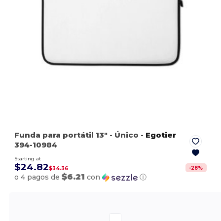
Funda para portátil 13″
- Único
-
Egotier
394-10984
Starting at
$24.82
-
28
%
$34.36
$6.21
o 4 pagos de
con
ⓘ