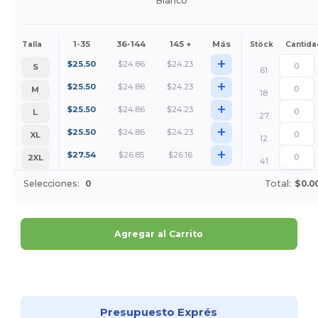
Blanco
1-35
36-144
145 +
Más
Talla
Stock
Cantida
+
$
25.50
$
24.86
$
24.23
S
61
+
$
25.50
$
24.86
$
24.23
M
18
+
$
25.50
$
24.86
$
24.23
L
27
+
$
25.50
$
24.86
$
24.23
XL
12
+
$
27.54
$
26.85
$
26.16
2XL
41
Selecciones:
0
Total:
$0.0
Agregar al Carrito
¡Personalízalo!
Presupuesto Exprés