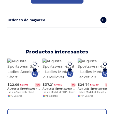
Ordenes de mayoreo
Productos interesantes
$22,09
$37,21
$26,74
$25,08
$40,50
$42,80
-12%
-8%
-38%
Augusta Sportswear 357
Augusta Sportswear 4388
Augusta Sportswear 4397
Ladies Accelerate Short
Ladies Medalist 2.0 Pullover
Ladies Medalist Jacket 2.0
+7 Colores
+11 Colores
+14 Colores