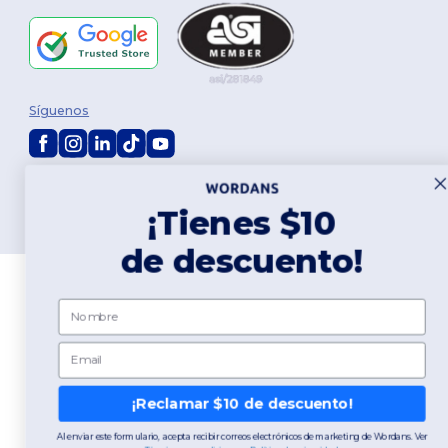
Síguenos
2026. Todos los derechos reservados
Términos y Condiciones
|
Política de personalización
|
Política de
¡Tienes $10
Privacidad
|
Política de Cookies
|
Mapa del sitio
de descuento!
Nombre
Email
¡Reclamar $10 de descuento!
Al enviar este formulario, acepta recibir correos electrónicos de marketing de Wordans. Ver