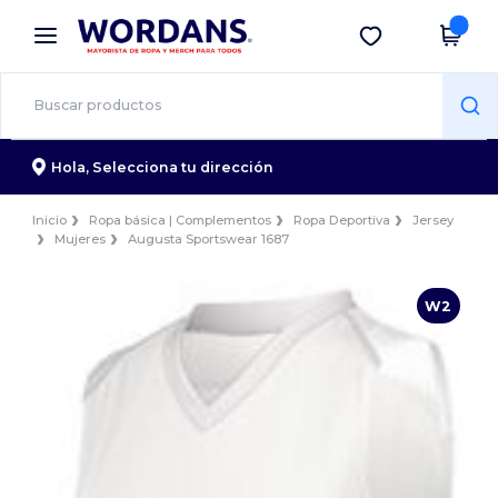
×
App de Wordans
Descargar app
¡Mejores precios en app!
Hola,
Selecciona tu dirección
Inicio
Ropa básica | Complementos
Ropa Deportiva
Jersey
Mujeres
Augusta Sportswear 1687
W2