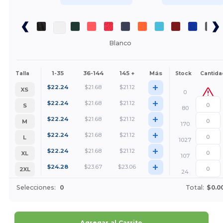
Blanco
1-35
36-144
145 +
Más
Talla
Stock
Cantida
+
$
22.24
$
21.68
$
21.12
XS
0
+
$
22.24
$
21.68
$
21.12
S
80
+
$
22.24
$
21.68
$
21.12
M
170
+
$
22.24
$
21.68
$
21.12
L
1027
+
$
22.24
$
21.68
$
21.12
XL
107
+
$
24.28
$
23.67
$
23.06
2XL
24
Selecciones:
0
Total:
$0.0
Agregar al Carrito