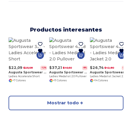
Productos interesantes
$22,09
$37,21
$26,74
$25,08
$40,50
$42,80
-12%
-8%
-38%
Augusta Sportswear 357
Augusta Sportswear 4388
Augusta Sportswear 4397
Ladies Accelerate Short
Ladies Medalist 2.0 Pullover
Ladies Medalist Jacket 2.0
+7 Colores
+11 Colores
+14 Colores
Mostrar todo