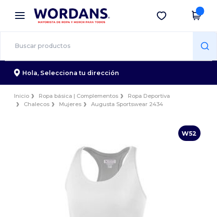
×
App de Wordans
Descargar app
¡Mejores precios en app!
Hola,
Selecciona tu dirección
Inicio
Ropa básica | Complementos
Ropa Deportiva
Chalecos
Mujeres
Augusta Sportswear 2434
W52