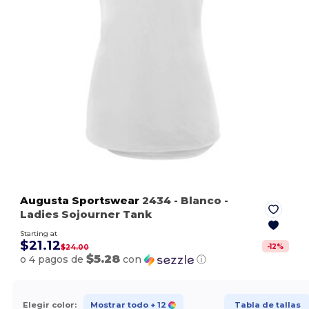
Augusta Sportswear
2434
- Blanco
-
Ladies Sojourner Tank
Starting at
$21.12
-
12
%
$24.00
$5.28
o 4 pagos de
con
ⓘ
Elegir color:
Mostrar todo
+ 12
Tabla de tallas