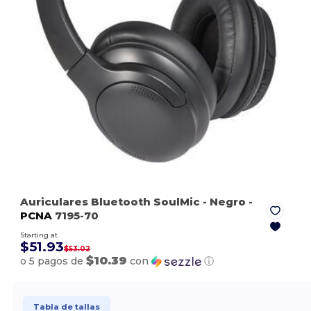
Auriculares Bluetooth SoulMic
- Negro
-
PCNA
7195-70
Starting at
$51.93
$53.02
$10.39
o 5 pagos de
con
ⓘ
Tabla de tallas