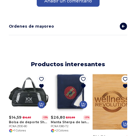
Añadir un comentario
Ordenes de mayoreo
Productos interesantes
P
$14,59
$26,80
$16,83
$33,99
-13%
-21%
Bolsa de deporte Shockwave 19
Manta Sherpa de lana a cuadros
PCNA 2930-80
PCNA 1080-72
+1 Colores
+2 Colores