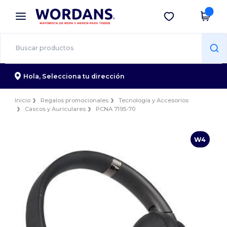
×
App de Wordans
Descargar app
¡Mejores precios en app!
Hola,
Selecciona tu dirección
Inicio
Regalos promocionales
Tecnología y Accesorios
Cascos y Auriculares
PCNA 7195-70
W4