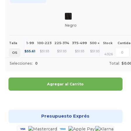
Negro
1-99
100-223
225-374
375-499
500 +
Más
Talla
Stock
Cantida
+
$
55.61
$
51.93
$
51.93
$
51.93
$
51.93
OS
4926
Selecciones:
0
Total:
$0.0
Agregar al Carrito
¡Personalízalo!
Presupuesto Exprés