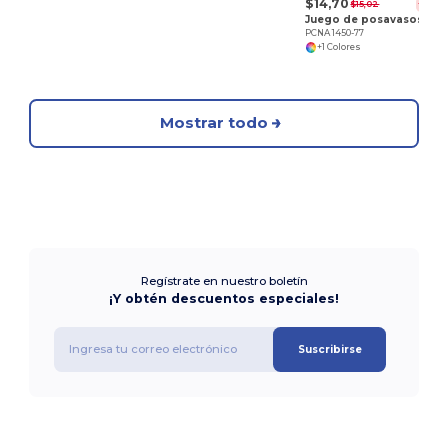
$14,70
$15,02
-2%
Juego de posavasos de bambú
PCNA 1450-77
+1 Colores
Mostrar todo
Regístrate en nuestro boletín
¡Y obtén descuentos especiales!
Suscribirse