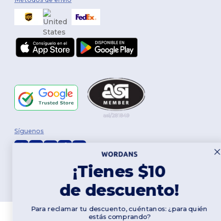
Síguenos
¡Tienes $10
2026. Todos los derechos reservados
Términos y Condiciones
|
Política de personalización
|
Política de
de descuento!
Privacidad
|
Política de Cookies
|
Mapa del sitio
Para reclamar tu descuento, cuéntanos: ¿para quién
estás comprando?