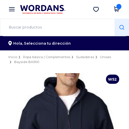
×
App de Wordans
Descargar app
¡Mejores precios en app!
Hola,
Selecciona tu dirección
Inicio
Ropa básica | Complementos
Sudaderas
Unisex
Bayside BA900
W52