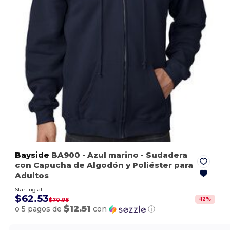
Bayside
BA900
- Azul marino
- Sudadera
con Capucha de Algodón y Poliéster para
Adultos
Starting at
$62.53
-
12
%
$70.98
$12.51
o 5 pagos de
con
ⓘ