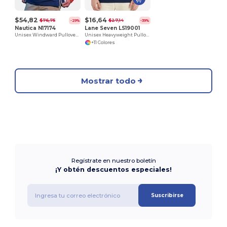
$54,82
$16,64
$76,75
$27,14
-29%
-39%
Nautica N17174
Lane Seven LS19001
Unisex Windward Pullover Anorak
Unisex Heavyweight Pullover Hooded Sweatshirt
+11 Colores
Mostrar todo
Regístrate en nuestro boletín
¡Y obtén descuentos especiales!
Suscribirse