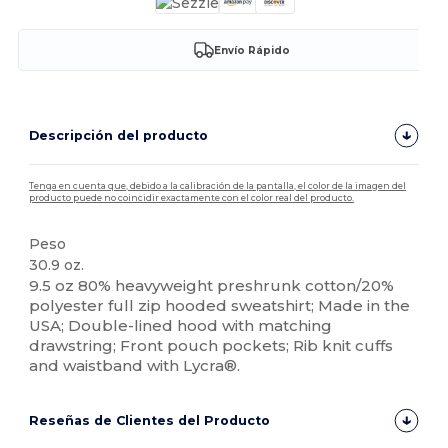
Envío Rápido
Descripción del producto
Tenga en cuenta que, debido a la calibración de la pantalla, el color de la imagen del
producto puede no coincidir exactamente con el color real del producto.
Peso
30.9 oz.
9.5 oz 80% heavyweight preshrunk cotton/20%
polyester full zip hooded sweatshirt; Made in the
USA; Double-lined hood with matching
drawstring; Front pouch pockets; Rib knit cuffs
and waistband with Lycra®.
Reseñas de Clientes del Producto