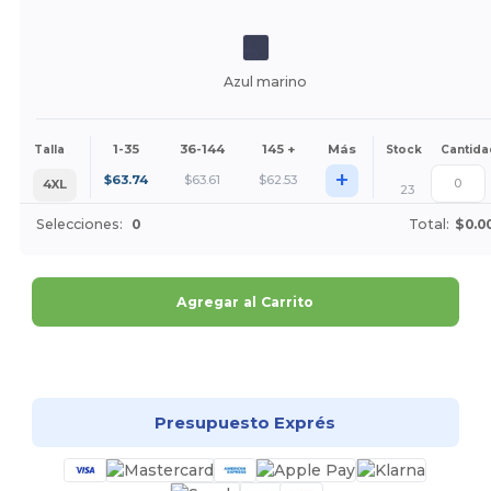
Azul marino
1-35
36-144
145 +
Más
Talla
Stock
Cantida
+
$
63.74
$
63.61
$
62.53
4XL
23
Selecciones:
0
Total:
$0.0
Agregar al Carrito
¡Personalízalo!
Presupuesto Exprés