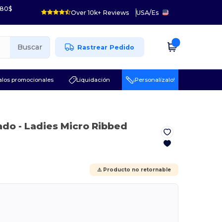
 80$
Over 10k+ Reviews
USA
/
Es
Buscar
Rastrear Pedido
los promocionales
Liquidación
¡Personalízalo!
eado
- Ladies Micro Ribbed
⚠️ Producto no retornable