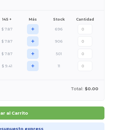
145 +
Más
Stock
Cantidad
+
$
7.87
696
+
$
7.87
906
+
$
7.87
501
+
$
9.41
11
Total:
$0.00
r al Carrito
esupuesto express