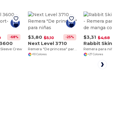
$3,80
$3,31
-68%
-25%
-29%
0
$5,10
$4,68
 3600
Next Level 3710
Rabbit Skins 3301T
-Sleeve Crew
Remera "De princesa" para niñas
Remera para niños de manga corta
+10 Colores
+27 Colores