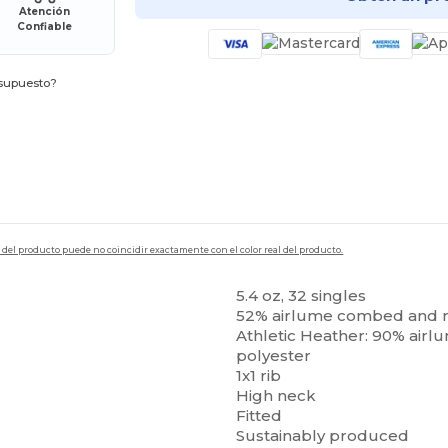
Atención
Confiable
esupuesto?
en del producto puede no coincidir exactamente con el color real del producto.
5.4 oz, 32 singles
52% airlume combed and r
Athletic Heather: 90% air
polyester
1x1 rib
High neck
Fitted
Sustainably produced