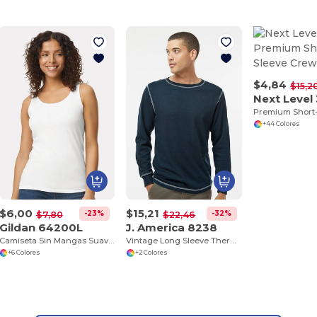
$4,84
$15,2
Next Level
Premium Short
+44 Colores
$6,00
$15,21
-23%
-32%
$7,80
$22,46
Gildan 64200L
J. America 8238
Camiseta Sin Mangas Suave y Confortable Gildan
Vintage Long Sleeve Thermal T-Shirt
+6 Colores
+2 Colores