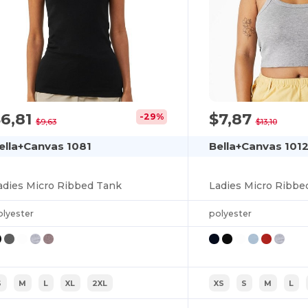
6,81
$7,87
-29%
$9,63
$13,10
ella+Canvas 1081
Bella+Canvas 101
adies Micro Ribbed Tank
Ladies Micro Ribbe
olyester
polyester
S
M
L
XL
2XL
XS
S
M
L