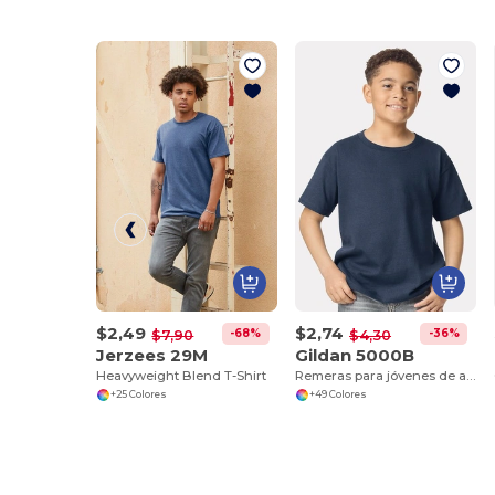
$2,49
$2,74
-68%
-36%
$7,90
$4,30
Jerzees 29M
Gildan 5000B
Heavyweight Blend T-Shirt
Remeras para jóvenes de algodón grueso al por mayor
+25 Colores
+49 Colores