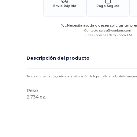
Envío Rápido
Pago Seguro
¿Necesita ayuda o desea solicitar un pr
Contacto
sales@wordans.com
Lunes - Viernes 9am - 5pm EST
Descripción del producto
Tenga en cuenta que, debido a la calibración de la pantalla, el color de la imag
Peso
2.734 oz.
Etiqueta extraíble
Alto stock
Personalizable