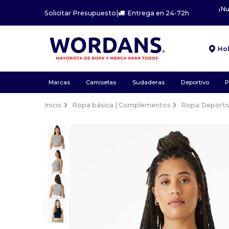
¡N
Solicitar Presupuesto
|
Entrega en 24-72h
Ho
Marcas
Camisetas
Sudaderas
Deportivo
P
Inicio
Ropa básica | Complementos
Ropa Deporti