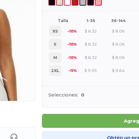
Talla
1-35
36-144
XS
-10%
$
8.32
$
8.06
S
-10%
$
8.32
$
8.06
M
-10%
$
8.32
$
8.06
2XL
-11%
$
9.95
$
9.64
Selecciones:
0
e AQUÍ!
Agrega
Obtén un pr