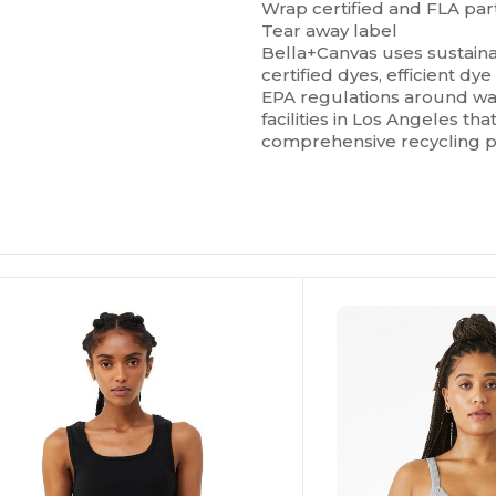
Wrap certified and FLA pa
Tear away label
Bella+Canvas uses sustain
certified dyes, efficient dye
EPA regulations around wa
facilities in Los Angeles th
comprehensive recycling p
Personalízalo!
¡Personalízalo!