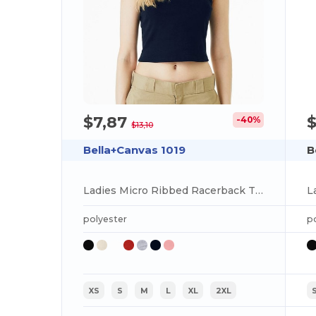
$7,87
$
-40%
$13,10
Bella+Canvas 1019
B
Ladies Micro Ribbed Racerback Tank
L
polyester
p
XS
S
M
L
XL
2XL