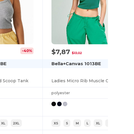
$7,87
-40%
-40%
$13,02
2BE
Bella+Canvas 1013BE
d Scoop Tank
Ladies Micro Rib Muscle Crop Tank
polyester
XL
2XL
XS
S
M
L
XL
2XL