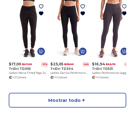
$17,00
$25,05
$16,94
$27,00
$38,00
$25,70
-37%
-34%
-34%
TriDri TD055
TriDri TD304
TriDri TD531
Ladies Maria Fitted Yoga Jogger
Ladies Danica Performance Leggings
Ladies Performance Leggings
+2 Colores
+1 Colores
+1 Colores
Mostrar todo