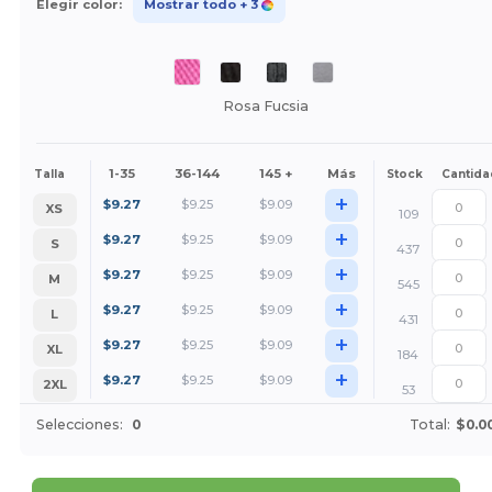
Elegir color:
Mostrar todo
+ 3
Rosa Fucsia
1-35
36-144
145 +
Más
Talla
Stock
Cantida
+
$
9.27
$
9.25
$
9.09
XS
109
+
$
9.27
$
9.25
$
9.09
S
437
+
$
9.27
$
9.25
$
9.09
M
545
+
$
9.27
$
9.25
$
9.09
L
431
+
$
9.27
$
9.25
$
9.09
XL
184
+
$
9.27
$
9.25
$
9.09
2XL
53
Selecciones:
0
Total:
$0.0