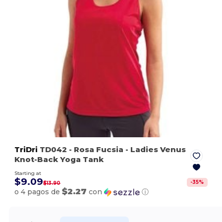
TriDri
TD042
- Rosa Fucsia
- Ladies Venus
Knot-Back Yoga Tank
Starting at
$9.09
-
35
%
$13.90
$2.27
o 4 pagos de
con
ⓘ