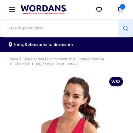
×
App de Wordans
Descargar app
¡Mejores precios en app!
Hola,
Selecciona tu dirección
Inicio
Ropa básica | Complementos
Ropa Deportiva
Chalecos
Mujeres
TriDri TD042
W52