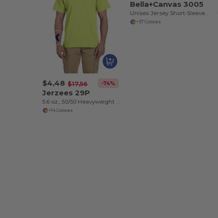
Bella+Canvas 3005
Unisex Jersey Short-Sleeve V-Neck T-Shirt
+37 Colores
$4,48
-74%
$17,56
Jerzees 29P
5.6 oz., 50/50 Heavyweight Blend™ Pocket T-Shirt
+14 Colores