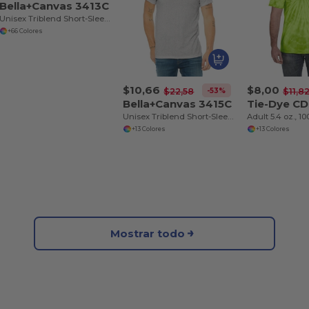
Bella+Canvas 3413C
Unisex Triblend Short-Sleeve T-Shirt
+66 Colores
$10,66
$8,00
-53%
$22,58
$11,8
Bella+Canvas 3415C
Tie-Dye CD
Unisex Triblend Short-Sleeve V-Neck T-Shirt
+13 Colores
+13 Colores
Mostrar todo