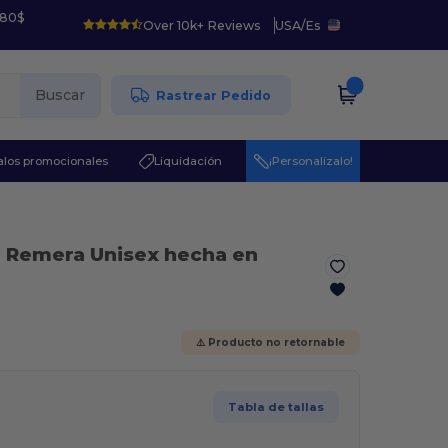
 80$
Over 10k+ Reviews
USA
/
Es
Buscar
Rastrear Pedido
los promocionales
Liquidación
¡Personalízalo!
- Remera Unisex hecha en
⚠️ Producto no retornable
Tabla de tallas