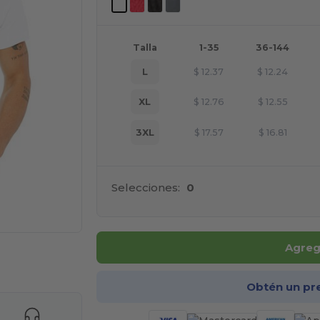
Talla
1-35
36-144
L
$
12.37
$
12.24
XL
$
12.76
$
12.55
3XL
$
17.57
$
16.81
Selecciones:
0
Agrega
ara tus productos
Obtén un pr