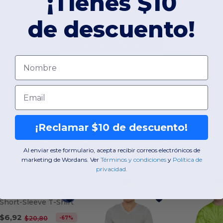
¡Tienes $10
de descuento!
Añadir un comentario
Nombre
Email
¡Reclamar $10 de descuento!
Productos interesantes
Al enviar este formulario, acepta recibir correos electrónicos de
marketing de Wordans. Ver
​
Términos y condiciones
​
y
​
Política de
privacidad
.
$6,92
-67%
$20,80