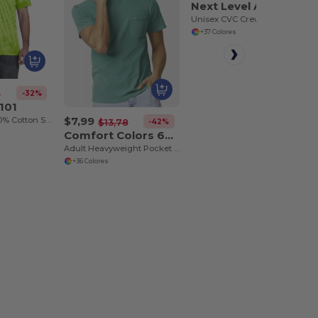
Next Level Apparel N6210
Unisex CVC Crewneck T-Shirt
+37 Colores
-32%
2
101
$7,99
Adult 5.4 oz., 100% Cotton Spider Tie Dye T-shirt
-42%
$13,78
Comfort Colors 6030CC
Adult Heavyweight Pocket T-Shirt
+36 Colores