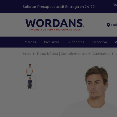
¡N
Solicitar Presupuesto
|
Entrega en 24-72h
Ho
Marcas
Camisetas
Sudaderas
Deportivo
P
Inicio
Ropa básica | Complementos
Camisetas