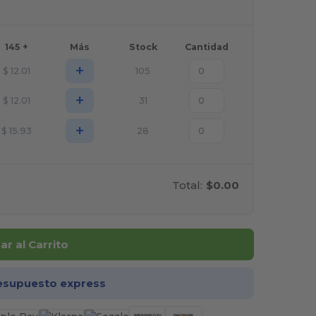
145 +
Más
Stock
Cantidad
+
$
12.01
105
+
$
12.01
31
+
$
15.93
28
Total:
$0.00
r al Carrito
esupuesto express