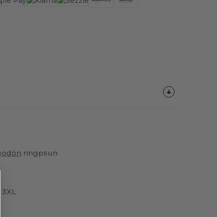
godón
ringpsun
, 3XL