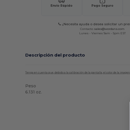
Envío Rápido
Pago Seguro
¿Necesita ayuda o desea solicitar un pr
Contacto
sales@wordans.com
Lunes - Viernes 9am - 5pm EST
Descripción del producto
Tenga en cuenta que, debido a la calibración de la pantalla, el color de la imag
Peso
6.131 oz.
Made in USA
Etiqueta extraíble