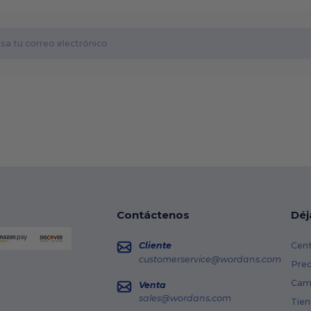
Contáctenos
Déj
Cliente
Cent
customerservice@wordans.com
Prec
Cami
Venta
sales@wordans.com
Tien