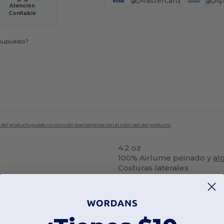
Atención
Confiable
esupuesto?
en del producto puede no coincidir exactamente con el color real del producto.
4.2 oz
100% Airlume peinado y
al
Costuras laterales
Poco ajustada
Etiqueta Tear away
Talles: desde XS hasta 2XL