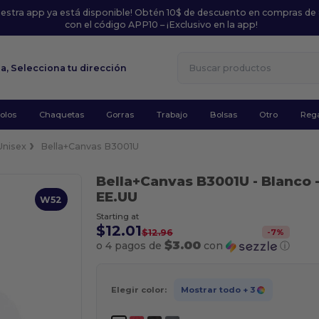
uestra app ya está disponible! Obtén 10$ de descuento en compras de
con el código APP10 – ¡Exclusivo en la app!
la,
Selecciona tu dirección
olos
Chaquetas
Gorras
Trabajo
Bolsas
Otro
Rega
Unisex
Bella+Canvas B3001U
Bella+Canvas B3001U
- Blanco
EE.UU
W52
Starting at
$12.01
-
7
%
$12.96
$3.00
o 4 pagos de
con
ⓘ
Elegir color:
Mostrar todo
+ 3