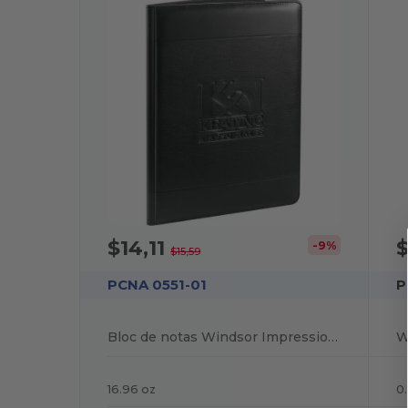
$14,11
-9%
$15,59
PCNA 0551-01
P
Bloc de notas Windsor Impressions con papel mixto FSC
16.96 oz
0