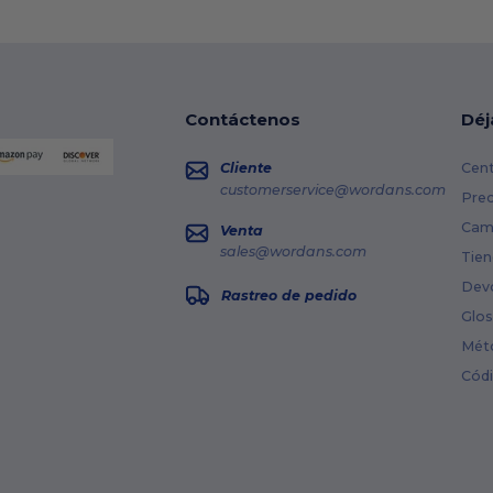
Contáctenos
Déj
Cliente
Cent
customerservice@wordans.com
Prec
Cami
Venta
sales@wordans.com
Tien
Dev
Rastreo de pedido
Glos
Mét
Cód