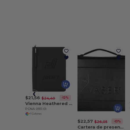
$21,56
-12%
$24,40
Vienna Heathered Zippered Padfolio w FSC Mix Pape
PCNA 0911-01
+1 Colores
$22,57
-13%
$26,05
Cartera de presentación Windsor Impressions FSC Mi