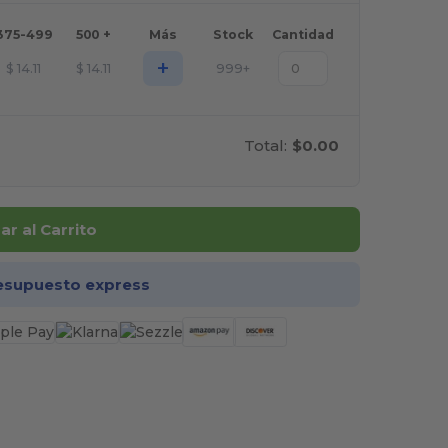
375-499
500 +
Más
Stock
Cantidad
+
$
14.11
$
14.11
999+
Total:
$0.00
r al Carrito
esupuesto express