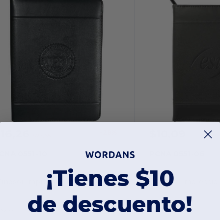
$16,26
$10,09
-28%
$22,65
CNA 0551-10
PCNA 0551-06
¡Tienes $10
Windsor Impressions Zip Padfolio Papel FSC Mixto
de descuento!
.32 oz
8.96 oz