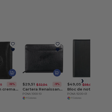
$29,51
$49,05
-16%
-9%
-16%
21
$32,54
$58,06
Cartera con cremallera Renaissance Jr. con papel FSC Mix
Cartera Renaissance con cremallera y papel FSC Mix
Bloc de notas Manhattan con papel FSC Mix
PCNA 1000-10
PCNA 9200-01
+1 Colores
+1 Colores