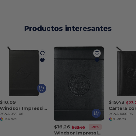
Productos interesantes
$10,09
$19,43
$23,
Windsor Impressions Jr. Zip Padfolio FSC Mix Pape
PCNA 0551-06
PCNA 1000-06
+1 Colores
+1 Colores
$16,26
-28%
$22,65
Windsor Impressions Zip Padfolio Papel FSC Mixto