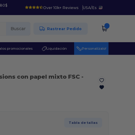
 80$
Over 10k+ Reviews
USA
/
Es
Buscar
Rastrear Pedido
los promocionales
Liquidación
¡Personalízalo!
sions con papel mixto FSC
-
Tabla de tallas