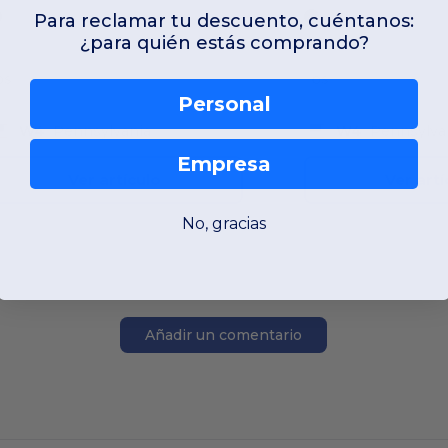
Para reclamar tu descuento, cuéntanos:
¿para quién estás comprando?
OS
OS
Personal
W4
Pennsylvania
W4
Pennsylva
Empresa
Ver artículo
Ver artí
No, gracias
Añadir un comentario