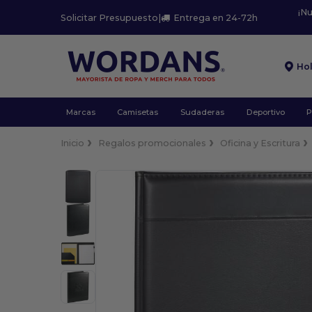
¡N
Solicitar Presupuesto
|
Entrega en 24-72h
Ho
Marcas
Camisetas
Sudaderas
Deportivo
P
Inicio
Regalos promocionales
Oficina y Escritura