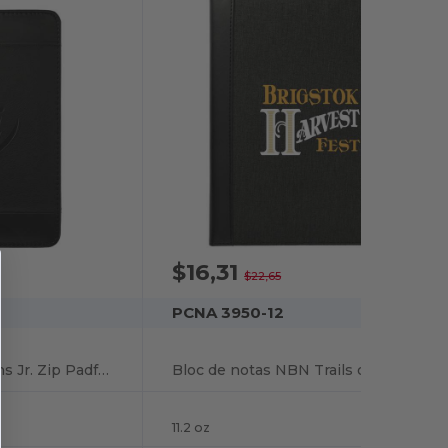
$16,31
-28%
$22,65
PCNA 3950-12
Windsor Impressions Jr. Zip Padfolio FSC Mix Pape
Bloc de notas NBN Trails de 7" x 10" con papel FSC Mix
11.2 oz