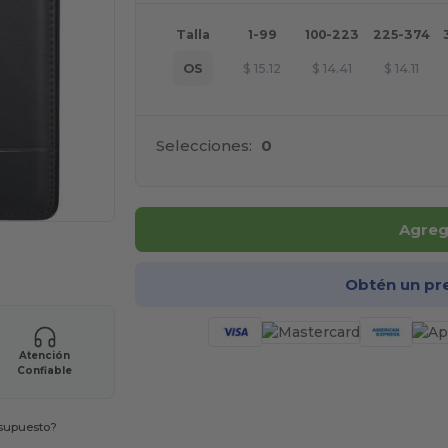
Talla
1-99
100-223
225-374
OS
$
15.12
$
14.41
$
14.11
Selecciones:
0
Agrega
ara tus productos
Obtén un pr
Atención
Confiable
esupuesto?