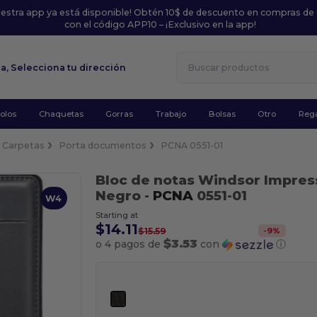
uestra app ya está disponible! Obtén 10$ de descuento en compras de
con el código APP10 – ¡Exclusivo en la app!
la,
Selecciona tu dirección
olos
Chaquetas
Gorras
Trabajo
Bolsas
Otro
Rega
Carpetas
Porta documentos
PCNA 0551-01
Bloc de notas Windsor Impres
Negro
-
PCNA
0551-01
W4
Starting at
$14.11
-
9
%
$15.59
$3.53
o 4 pagos de
con
ⓘ