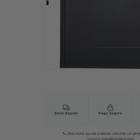
Solicita una cotización personalizada p
Envío Rápido
Pago Seguro
¿Necesita ayuda o desea solicitar un pr
Contacto
sales@wordans.com