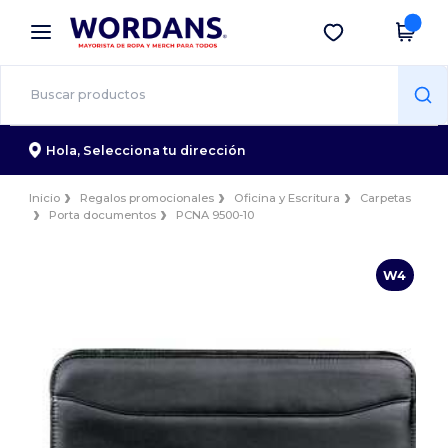
×
App de Wordans
Descargar app
¡Mejores precios en app!
Hola,
Selecciona tu dirección
Inicio
Regalos promocionales
Oficina y Escritura
Carpetas
Porta documentos
PCNA 9500-10
W4