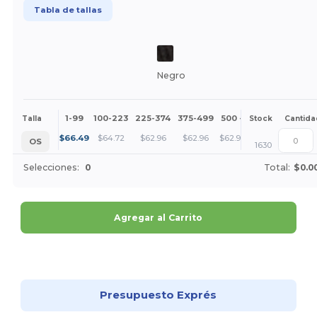
Tabla de tallas
Negro
1-99
100-223
225-374
375-499
500 +
Más
Talla
Stock
Cantida
+
$
66.49
$
64.72
$
62.96
$
62.96
$
62.96
OS
1630
Selecciones:
0
Total:
$0.0
Agregar al Carrito
¡Personalízalo!
Presupuesto Exprés