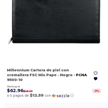
Millennium Cartera de piel con
cremallera FSC Mix Pape
- Negro
-
PCNA
9500-10
Starting at
$62.96
-
9
%
$68.99
$12.59
o 5 pagos de
con
ⓘ