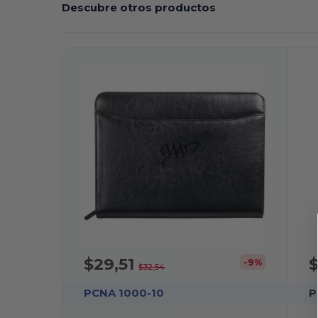
Descubre otros productos
$29,51
$
-9%
$32,54
PCNA 1000-10
P