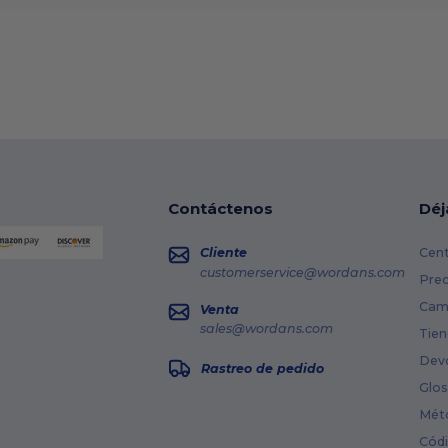
Contáctenos
Déj
Cliente
Cent
customerservice@wordans.com
Prec
Cami
Venta
sales@wordans.com
Tien
Dev
Rastreo de pedido
Glos
Mét
Cód