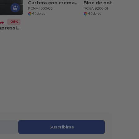
Cartera con cremallera Renaissance Jr. con papel FSC Mix
Bloc de notas Manhattan con papel FSC Mix
PCNA 1000-06
PCNA 9200-01
+1 Colores
+1 Colores
-28%
65
Windsor Impressions Zip Padfolio Papel FSC Mixto
Suscribirse