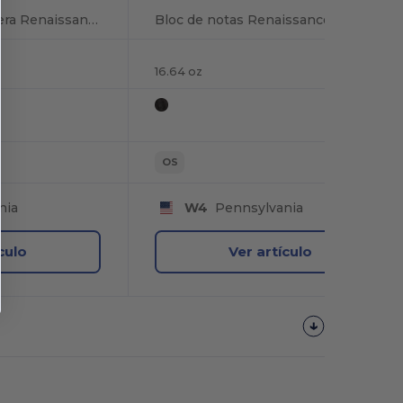
Cartera con cremallera Renaissance Jr. con papel FSC Mix
Bloc de notas Renaissance con papel FSC Mix
16.64 oz
OS
nia
W4
Pennsylvania
culo
Ver artículo