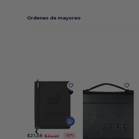
Ordenes de mayoreo
$21,56
-12%
$24,40