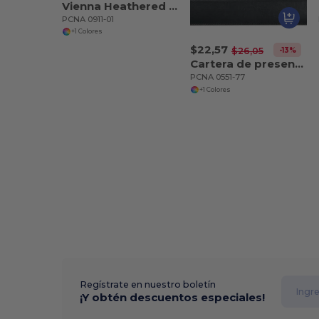
Vienna Heathered Zippered Padfolio w FSC Mix Pape
PCNA 0911-01
+1 Colores
$22,57
-13%
$26,05
Cartera de presentación Windsor Impressions FSC Mi
PCNA 0551-77
+1 Colores
Regístrate en nuestro boletín
¡Y obtén descuentos especiales!