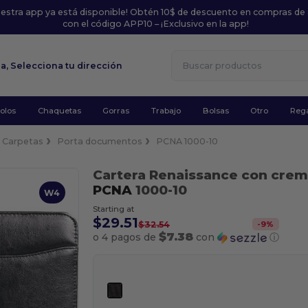
uestra app ya está disponible! Obtén 10$ de descuento en compras de
con el código APP10 – ¡Exclusivo en la app!
la,
Selecciona tu dirección
olos
Chaquetas
Gorras
Trabajo
Bolsas
Otro
Rega
Carpetas
Porta documentos
PCNA 1000-10
Cartera Renaissance con crema
PCNA
1000-10
W4
Starting at
$29.51
-
9
%
$32.54
$7.38
o 4 pagos de
con
ⓘ