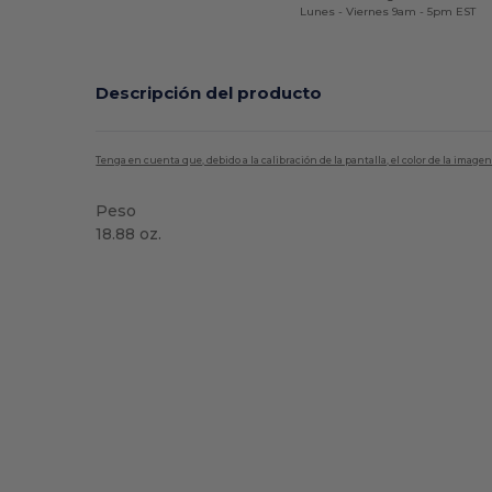
Lunes - Viernes 9am - 5pm EST
Descripción del producto
Tenga en cuenta que, debido a la calibración de la pantalla, el color de la imag
Peso
18.88 oz.
Alto stock