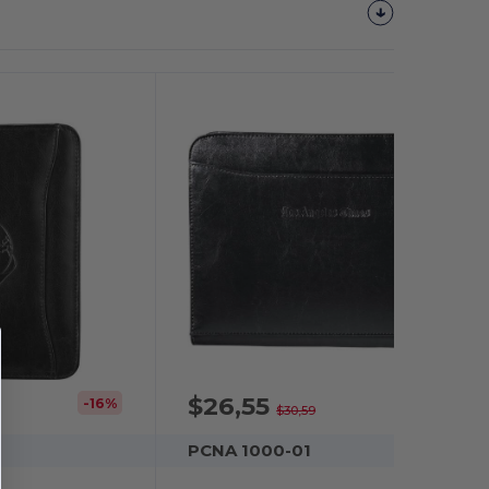
$26,55
-16%
-13%
$30,59
PCNA 1000-01