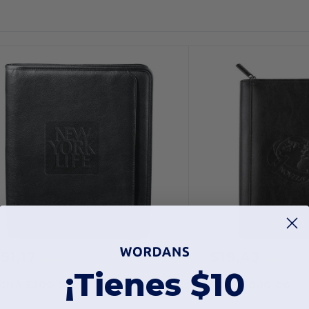
51,17
$19,43
-11%
$57,64
$23,21
¡Tienes $10
CNA 9200-10
PCNA 1000-06