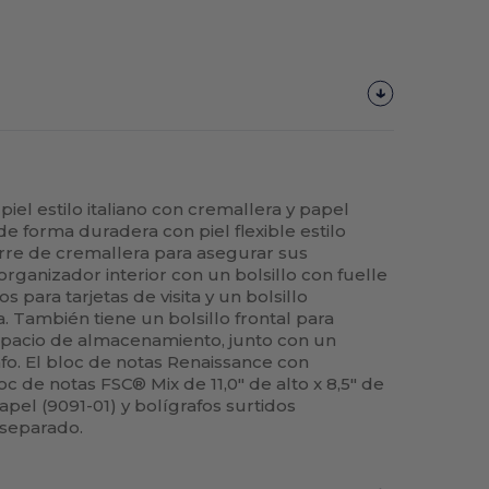
piel estilo italiano con cremallera y papel
e forma duradera con piel flexible estilo
ierre de cremallera para asegurar sus
rganizador interior con un bolsillo con fuelle
os para tarjetas de visita y un bolsillo
. También tiene un bolsillo frontal para
pacio de almacenamiento, junto con un
afo. El bloc de notas Renaissance con
c de notas FSC® Mix de 11,0" de alto x 8,5" de
pel (9091-01) y bolígrafos surtidos
 separado.