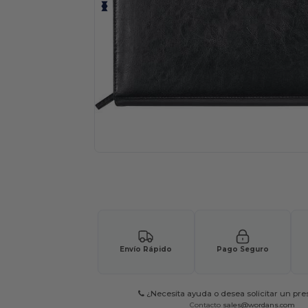
Solicita una cotización personalizada p
Envío Rápido
Pago Seguro
¿Necesita ayuda o desea solicitar un pr
Contacto
sales@wordans.com