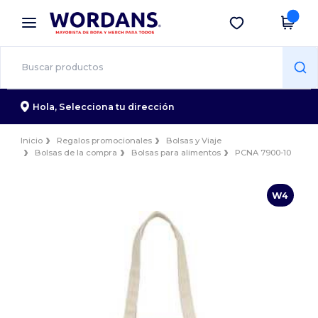
×
App de Wordans
Descargar app
¡Mejores precios en app!
Hola,
Selecciona tu dirección
Inicio
Regalos promocionales
Bolsas y Viaje
Bolsas de la compra
Bolsas para alimentos
PCNA 7900-10
W4