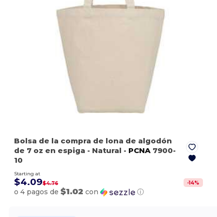
Bolsa de la compra de lona de algodón
de 7 oz en espiga
- Natural
-
PCNA
7900-
10
Starting at
$4.09
-
14
%
$4.76
$1.02
o 4 pagos de
con
ⓘ