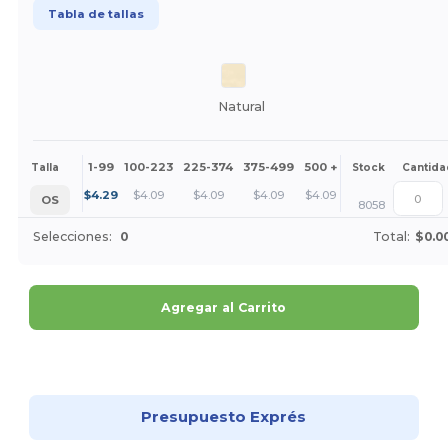
Tabla de tallas
Natural
1-99
100-223
225-374
375-499
500 +
Más
Talla
Stock
Cantida
+
$
4.29
$
4.09
$
4.09
$
4.09
$
4.09
OS
8058
Selecciones:
0
Total:
$0.0
Agregar al Carrito
¡Personalízalo!
Presupuesto Exprés