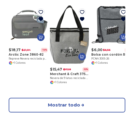
P
$18,17
$6,00
$21,04
$6,56
-14%
-9%
Arctic Zone 3860-82
Bolsa con cordón Reverb
Repreve Nevera reciclada para 6 latas
PCNA 3005-26
+1 Colores
+1 Colores
$15,47
$17,19
-10%
Merchant & Craft 3750-37
Nevera de 9 latas reciclada Revive
+1 Colores
Mostrar todo