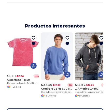
Productos interesantes
$8,81
$14,46
-39%
Colortone T1350
Remera de lavado Acid Burnout
$24,50
$14,82
$37,98
$33,26
-35%
-55%
+1 Colores
Comfort Colors CC1566
J. America JA8871
Buzo de cuello redondo para adulto
Buzo de forro polar con capucha Triblend para adultos
+18 Colores
+17 Colores