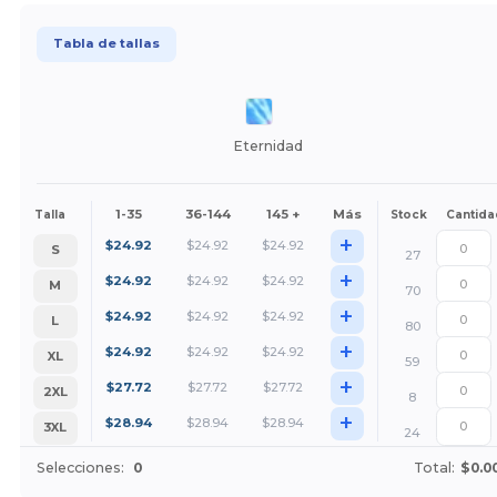
Tabla de tallas
Eternidad
1-35
36-144
145 +
Más
Talla
Stock
Cantida
+
$
24.92
$
24.92
$
24.92
S
27
+
$
24.92
$
24.92
$
24.92
M
70
+
$
24.92
$
24.92
$
24.92
L
80
+
$
24.92
$
24.92
$
24.92
XL
59
+
$
27.72
$
27.72
$
27.72
2XL
8
+
$
28.94
$
28.94
$
28.94
3XL
24
Selecciones:
0
Total:
$0.0