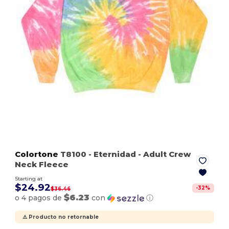
Colortone
T8100
- Eternidad
- Adult Crew
Neck Fleece
Starting at
$24.92
-
32
%
$36.46
$6.23
o 4 pagos de
con
ⓘ
⚠️ Producto no retornable