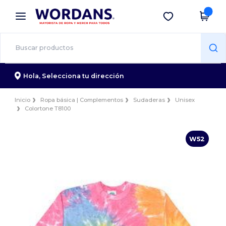
×
App de Wordans
Descargar app
¡Mejores precios en app!
Hola,
Selecciona tu dirección
Inicio
Ropa básica | Complementos
Sudaderas
Unisex
Colortone T8100
W52