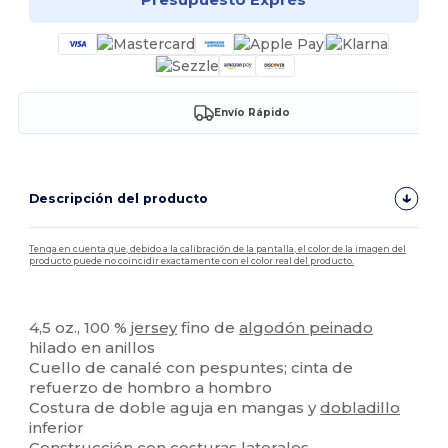
Envío Rápido
Descripción del producto
Tenga en cuenta que, debido a la calibración de la pantalla, el color de la imagen del
producto puede no coincidir exactamente con el color real del producto.
Personalizable
4,5 oz., 100 %
jersey
fino de
algodón peinado
hilado en anillos
Cuello de canalé con pespuntes; cinta de
refuerzo de hombro a hombro
Costura de doble aguja en mangas y
dobladillo
inferior
Construcción con
costuras laterales