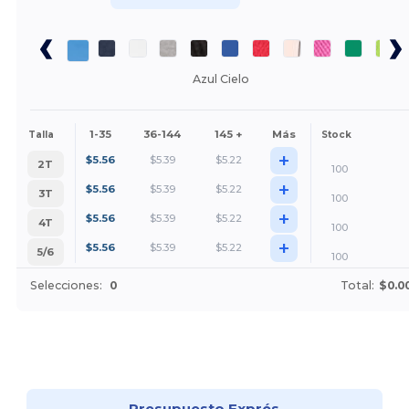
Azul Cielo
1-35
36-144
145 +
Más
Talla
Stock
+
$
5.56
$
5.39
$
5.22
2T
100
+
$
5.56
$
5.39
$
5.22
3T
100
+
$
5.56
$
5.39
$
5.22
4T
100
+
$
5.56
$
5.39
$
5.22
5/6
100
Selecciones:
0
Total:
$0.0
¡Personalízalo!
Presupuesto Exprés