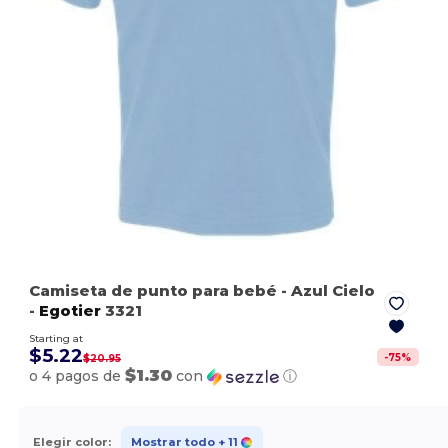
Camiseta de punto para bebé
- Azul Cielo
-
Egotier
3321
Starting at
$5.22
-
75
%
$20.95
$1.30
o 4 pagos de
con
ⓘ
Elegir color:
Mostrar todo
+ 11