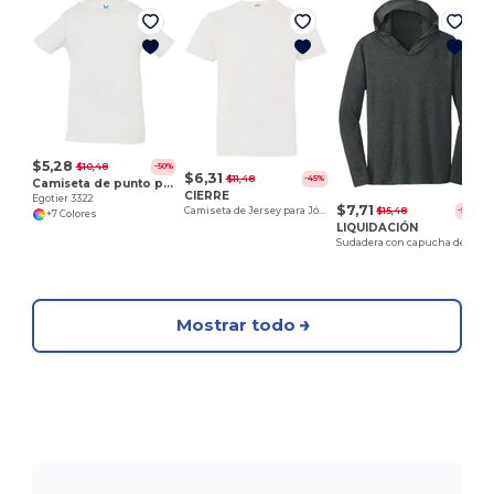
E
$5,28
$10,48
-50%
$6,31
$11,48
-45%
Camiseta de punto para bebé
CIERRE
Egotier 3322
$7,71
$15,48
Camiseta de Jersey para Jóvenes - Egotier 6101
-50%
+7 Colores
LIQUIDACIÓN
Sudadera con capucha de camiseta Triblend del Distrito - Egotier DM139
Mostrar todo