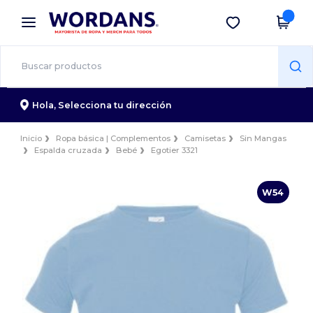
×
App de Wordans
Descargar app
¡Mejores precios en app!
Hola,
Selecciona tu dirección
Inicio
Ropa básica | Complementos
Camisetas
Sin Mangas
Espalda cruzada
Bebé
Egotier 3321
W54